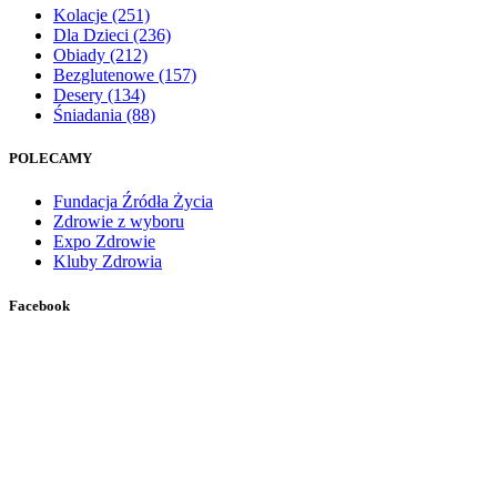
Kolacje
(251)
Dla Dzieci
(236)
Obiady
(212)
Bezglutenowe
(157)
Desery
(134)
Śniadania
(88)
POLECAMY
Fundacja Źródła Życia
Zdrowie z wyboru
Expo Zdrowie
Kluby Zdrowia
Facebook