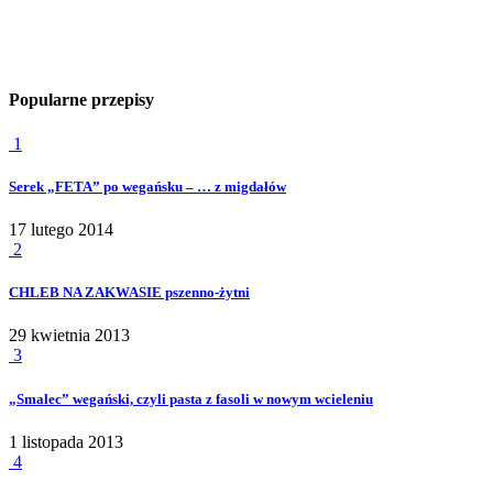
Popularne przepisy
1
Serek „FETA” po wegańsku – … z migdałów
17 lutego 2014
2
CHLEB NA ZAKWASIE pszenno-żytni
29 kwietnia 2013
3
„Smalec” wegański, czyli pasta z fasoli w nowym wcieleniu
1 listopada 2013
4