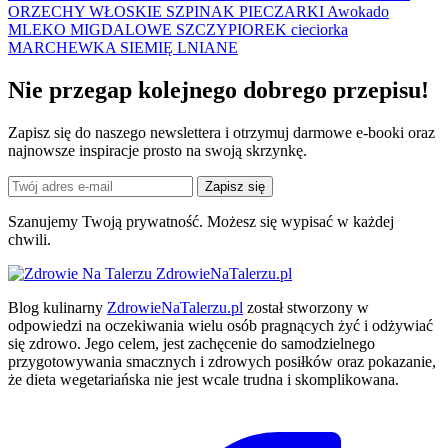
ORZECHY WŁOSKIE
SZPINAK
PIECZARKI
Awokado
MLEKO MIGDALOWE
SZCZYPIOREK
cieciorka
MARCHEWKA
SIEMIĘ LNIANE
Nie przegap kolejnego
dobrego
przepisu!
Zapisz się do naszego newslettera i otrzymuj darmowe e-booki oraz
najnowsze inspiracje prosto na swoją skrzynkę.
Zapisz się
Szanujemy Twoją prywatność. Możesz się wypisać w każdej
chwili.
ZdrowieNaTalerzu.pl
Blog kulinarny
ZdrowieNaTalerzu.pl
został stworzony w
odpowiedzi na oczekiwania wielu osób pragnących żyć i odżywiać
się zdrowo. Jego celem, jest zachęcenie do samodzielnego
przygotowywania smacznych i zdrowych posiłków oraz pokazanie,
że dieta wegetariańska nie jest wcale trudna i skomplikowana.