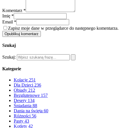
Komentarz *
Imię *
Email *
Zapisz moje dane w przeglądarce do następnego komentarza.
Opublikuj komentarz
Szukaj
Szukaj:
Kategorie
Kolacje
251
Dla Dzieci
236
Obiady
212
Bezglutenowe
157
Desery
134
Śniadania
88
Dania na święta
60
Różności
56
Pasty
43
Kotlety
42