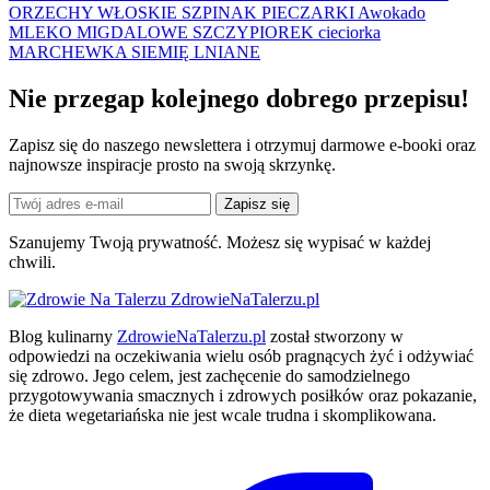
ORZECHY WŁOSKIE
SZPINAK
PIECZARKI
Awokado
MLEKO MIGDALOWE
SZCZYPIOREK
cieciorka
MARCHEWKA
SIEMIĘ LNIANE
Nie przegap kolejnego
dobrego
przepisu!
Zapisz się do naszego newslettera i otrzymuj darmowe e-booki oraz
najnowsze inspiracje prosto na swoją skrzynkę.
Zapisz się
Szanujemy Twoją prywatność. Możesz się wypisać w każdej
chwili.
ZdrowieNaTalerzu.pl
Blog kulinarny
ZdrowieNaTalerzu.pl
został stworzony w
odpowiedzi na oczekiwania wielu osób pragnących żyć i odżywiać
się zdrowo. Jego celem, jest zachęcenie do samodzielnego
przygotowywania smacznych i zdrowych posiłków oraz pokazanie,
że dieta wegetariańska nie jest wcale trudna i skomplikowana.