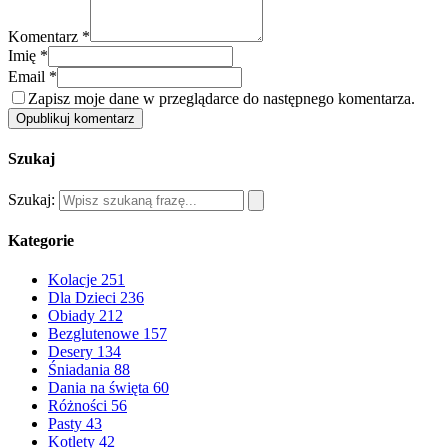
Komentarz *
Imię *
Email *
Zapisz moje dane w przeglądarce do następnego komentarza.
Opublikuj komentarz
Szukaj
Szukaj:
Kategorie
Kolacje
251
Dla Dzieci
236
Obiady
212
Bezglutenowe
157
Desery
134
Śniadania
88
Dania na święta
60
Różności
56
Pasty
43
Kotlety
42