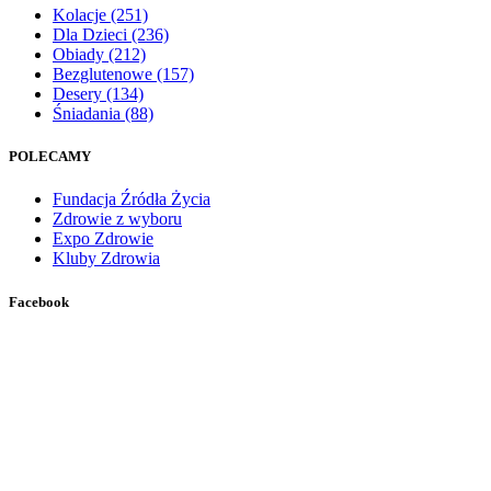
Kolacje
(251)
Dla Dzieci
(236)
Obiady
(212)
Bezglutenowe
(157)
Desery
(134)
Śniadania
(88)
POLECAMY
Fundacja Źródła Życia
Zdrowie z wyboru
Expo Zdrowie
Kluby Zdrowia
Facebook