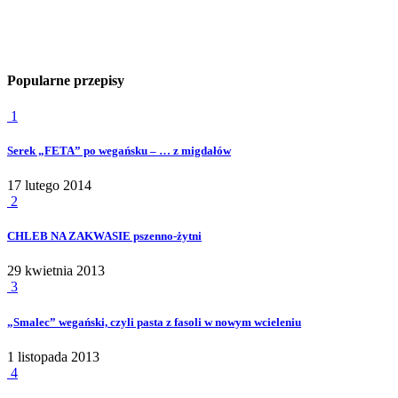
Popularne przepisy
1
Serek „FETA” po wegańsku – … z migdałów
17 lutego 2014
2
CHLEB NA ZAKWASIE pszenno-żytni
29 kwietnia 2013
3
„Smalec” wegański, czyli pasta z fasoli w nowym wcieleniu
1 listopada 2013
4