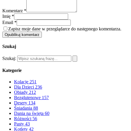
Komentarz *
Imię *
Email *
Zapisz moje dane w przeglądarce do następnego komentarza.
Opublikuj komentarz
Szukaj
Szukaj:
Kategorie
Kolacje
251
Dla Dzieci
236
Obiady
212
Bezglutenowe
157
Desery
134
Śniadania
88
Dania na święta
60
Różności
56
Pasty
43
Kotlety
42