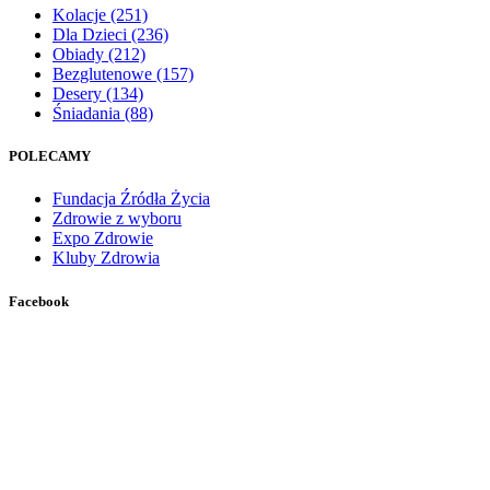
Kolacje
(251)
Dla Dzieci
(236)
Obiady
(212)
Bezglutenowe
(157)
Desery
(134)
Śniadania
(88)
POLECAMY
Fundacja Źródła Życia
Zdrowie z wyboru
Expo Zdrowie
Kluby Zdrowia
Facebook