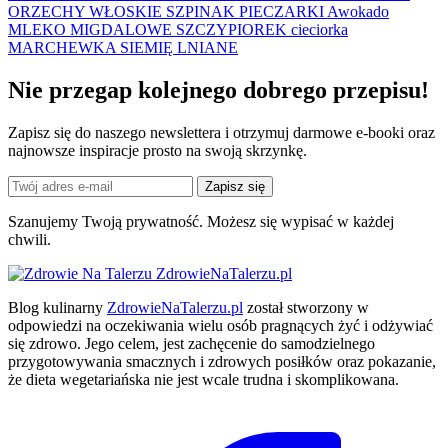
ORZECHY WŁOSKIE
SZPINAK
PIECZARKI
Awokado
MLEKO MIGDALOWE
SZCZYPIOREK
cieciorka
MARCHEWKA
SIEMIĘ LNIANE
Nie przegap kolejnego
dobrego
przepisu!
Zapisz się do naszego newslettera i otrzymuj darmowe e-booki oraz
najnowsze inspiracje prosto na swoją skrzynkę.
Zapisz się
Szanujemy Twoją prywatność. Możesz się wypisać w każdej
chwili.
ZdrowieNaTalerzu.pl
Blog kulinarny
ZdrowieNaTalerzu.pl
został stworzony w
odpowiedzi na oczekiwania wielu osób pragnących żyć i odżywiać
się zdrowo. Jego celem, jest zachęcenie do samodzielnego
przygotowywania smacznych i zdrowych posiłków oraz pokazanie,
że dieta wegetariańska nie jest wcale trudna i skomplikowana.