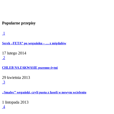
Popularne przepisy
1
Serek „FETA” po wegańsku – … z migdałów
17 lutego 2014
2
CHLEB NA ZAKWASIE pszenno-żytni
29 kwietnia 2013
3
„Smalec” wegański, czyli pasta z fasoli w nowym wcieleniu
1 listopada 2013
4