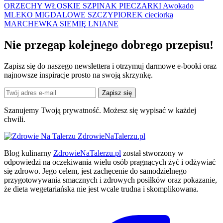
ORZECHY WŁOSKIE
SZPINAK
PIECZARKI
Awokado
MLEKO MIGDALOWE
SZCZYPIOREK
cieciorka
MARCHEWKA
SIEMIĘ LNIANE
Nie przegap kolejnego
dobrego
przepisu!
Zapisz się do naszego newslettera i otrzymuj darmowe e-booki oraz
najnowsze inspiracje prosto na swoją skrzynkę.
Zapisz się
Szanujemy Twoją prywatność. Możesz się wypisać w każdej
chwili.
ZdrowieNaTalerzu.pl
Blog kulinarny
ZdrowieNaTalerzu.pl
został stworzony w
odpowiedzi na oczekiwania wielu osób pragnących żyć i odżywiać
się zdrowo. Jego celem, jest zachęcenie do samodzielnego
przygotowywania smacznych i zdrowych posiłków oraz pokazanie,
że dieta wegetariańska nie jest wcale trudna i skomplikowana.