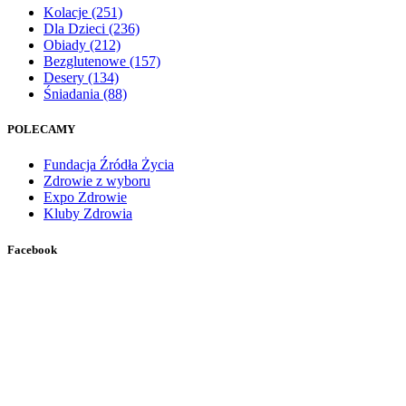
Kolacje
(251)
Dla Dzieci
(236)
Obiady
(212)
Bezglutenowe
(157)
Desery
(134)
Śniadania
(88)
POLECAMY
Fundacja Źródła Życia
Zdrowie z wyboru
Expo Zdrowie
Kluby Zdrowia
Facebook