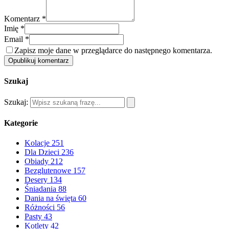
Komentarz *
Imię *
Email *
Zapisz moje dane w przeglądarce do następnego komentarza.
Opublikuj komentarz
Szukaj
Szukaj:
Kategorie
Kolacje
251
Dla Dzieci
236
Obiady
212
Bezglutenowe
157
Desery
134
Śniadania
88
Dania na święta
60
Różności
56
Pasty
43
Kotlety
42