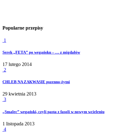
Popularne przepisy
1
Serek „FETA” po wegańsku – … z migdałów
17 lutego 2014
2
CHLEB NA ZAKWASIE pszenno-żytni
29 kwietnia 2013
3
„Smalec” wegański, czyli pasta z fasoli w nowym wcieleniu
1 listopada 2013
4