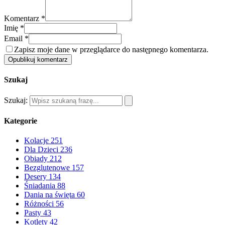
Komentarz *
Imię *
Email *
Zapisz moje dane w przeglądarce do następnego komentarza.
Opublikuj komentarz
Szukaj
Szukaj:
Kategorie
Kolacje
251
Dla Dzieci
236
Obiady
212
Bezglutenowe
157
Desery
134
Śniadania
88
Dania na święta
60
Różności
56
Pasty
43
Kotlety
42