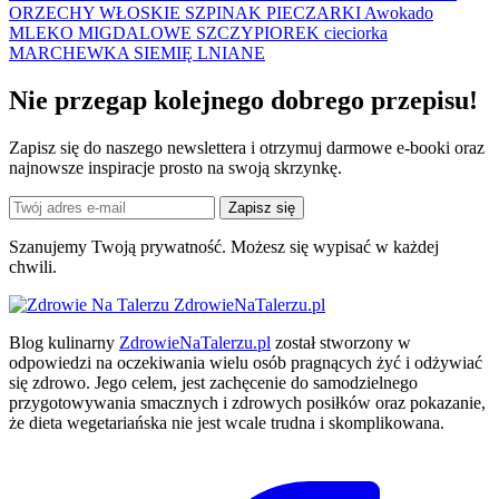
ORZECHY WŁOSKIE
SZPINAK
PIECZARKI
Awokado
MLEKO MIGDALOWE
SZCZYPIOREK
cieciorka
MARCHEWKA
SIEMIĘ LNIANE
Nie przegap kolejnego
dobrego
przepisu!
Zapisz się do naszego newslettera i otrzymuj darmowe e-booki oraz
najnowsze inspiracje prosto na swoją skrzynkę.
Zapisz się
Szanujemy Twoją prywatność. Możesz się wypisać w każdej
chwili.
ZdrowieNaTalerzu.pl
Blog kulinarny
ZdrowieNaTalerzu.pl
został stworzony w
odpowiedzi na oczekiwania wielu osób pragnących żyć i odżywiać
się zdrowo. Jego celem, jest zachęcenie do samodzielnego
przygotowywania smacznych i zdrowych posiłków oraz pokazanie,
że dieta wegetariańska nie jest wcale trudna i skomplikowana.