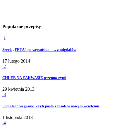
Popularne przepisy
1
Serek „FETA” po wegańsku – … z migdałów
17 lutego 2014
2
CHLEB NA ZAKWASIE pszenno-żytni
29 kwietnia 2013
3
„Smalec” wegański, czyli pasta z fasoli w nowym wcieleniu
1 listopada 2013
4