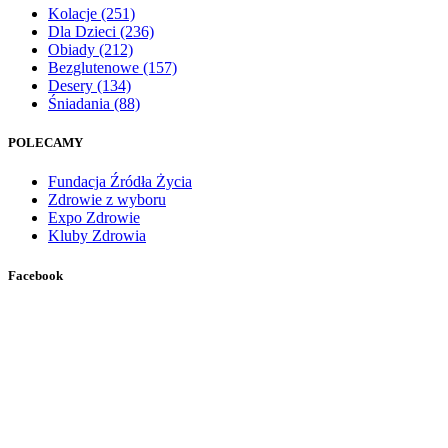
Kolacje
(251)
Dla Dzieci
(236)
Obiady
(212)
Bezglutenowe
(157)
Desery
(134)
Śniadania
(88)
POLECAMY
Fundacja Źródła Życia
Zdrowie z wyboru
Expo Zdrowie
Kluby Zdrowia
Facebook