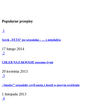
Popularne przepisy
1
Serek „FETA” po wegańsku – … z migdałów
17 lutego 2014
2
CHLEB NA ZAKWASIE pszenno-żytni
29 kwietnia 2013
3
„Smalec” wegański, czyli pasta z fasoli w nowym wcieleniu
1 listopada 2013
4