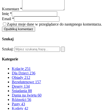
Komentarz *
Imię *
Email *
Zapisz moje dane w przeglądarce do następnego komentarza.
Opublikuj komentarz
Szukaj
Szukaj:
Kategorie
Kolacje
251
Dla Dzieci
236
Obiady
212
Bezglutenowe
157
Desery
134
Śniadania
88
Dania na święta
60
Różności
56
Pasty
43
Kotlety
42