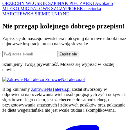
ORZECHY WŁOSKIE
SZPINAK
PIECZARKI
Awokado
MLEKO MIGDALOWE
SZCZYPIOREK
cieciorka
MARCHEWKA
SIEMIĘ LNIANE
Nie przegap kolejnego
dobrego
przepisu!
Zapisz się do naszego newslettera i otrzymuj darmowe e-booki oraz
najnowsze inspiracje prosto na swoją skrzynkę.
Zapisz się
Szanujemy Twoją prywatność. Możesz się wypisać w każdej
chwili.
ZdrowieNaTalerzu.pl
Blog kulinarny
ZdrowieNaTalerzu.pl
został stworzony w
odpowiedzi na oczekiwania wielu osób pragnących żyć i odżywiać
się zdrowo. Jego celem, jest zachęcenie do samodzielnego
przygotowywania smacznych i zdrowych posiłków oraz pokazanie,
że dieta wegetariańska nie jest wcale trudna i skomplikowana.