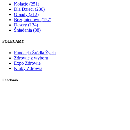
Kolacje
(251)
Dla Dzieci
(236)
Obiady
(212)
Bezglutenowe
(157)
Desery
(134)
Śniadania
(88)
POLECAMY
Fundacja Źródła Życia
Zdrowie z wyboru
Expo Zdrowie
Kluby Zdrowia
Facebook