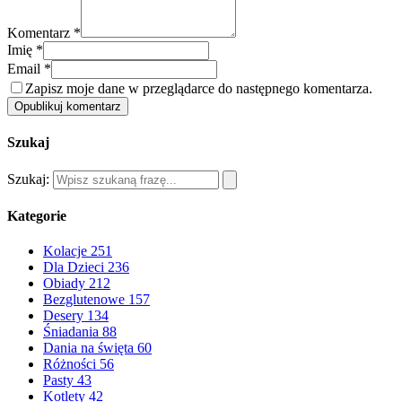
Komentarz *
Imię *
Email *
Zapisz moje dane w przeglądarce do następnego komentarza.
Opublikuj komentarz
Szukaj
Szukaj:
Kategorie
Kolacje
251
Dla Dzieci
236
Obiady
212
Bezglutenowe
157
Desery
134
Śniadania
88
Dania na święta
60
Różności
56
Pasty
43
Kotlety
42