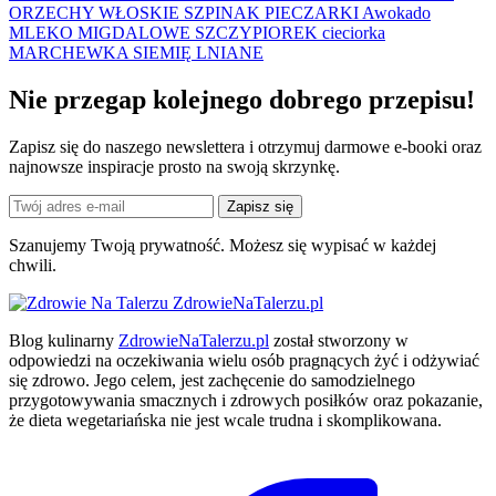
ORZECHY WŁOSKIE
SZPINAK
PIECZARKI
Awokado
MLEKO MIGDALOWE
SZCZYPIOREK
cieciorka
MARCHEWKA
SIEMIĘ LNIANE
Nie przegap kolejnego
dobrego
przepisu!
Zapisz się do naszego newslettera i otrzymuj darmowe e-booki oraz
najnowsze inspiracje prosto na swoją skrzynkę.
Zapisz się
Szanujemy Twoją prywatność. Możesz się wypisać w każdej
chwili.
ZdrowieNaTalerzu.pl
Blog kulinarny
ZdrowieNaTalerzu.pl
został stworzony w
odpowiedzi na oczekiwania wielu osób pragnących żyć i odżywiać
się zdrowo. Jego celem, jest zachęcenie do samodzielnego
przygotowywania smacznych i zdrowych posiłków oraz pokazanie,
że dieta wegetariańska nie jest wcale trudna i skomplikowana.