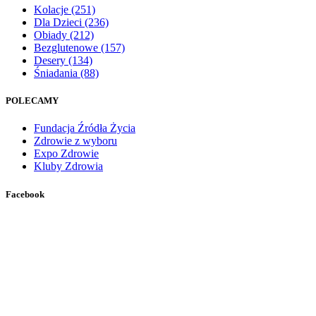
Kolacje
(251)
Dla Dzieci
(236)
Obiady
(212)
Bezglutenowe
(157)
Desery
(134)
Śniadania
(88)
POLECAMY
Fundacja Źródła Życia
Zdrowie z wyboru
Expo Zdrowie
Kluby Zdrowia
Facebook