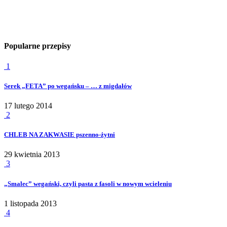
Popularne przepisy
1
Serek „FETA” po wegańsku – … z migdałów
17 lutego 2014
2
CHLEB NA ZAKWASIE pszenno-żytni
29 kwietnia 2013
3
„Smalec” wegański, czyli pasta z fasoli w nowym wcieleniu
1 listopada 2013
4