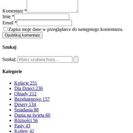
Komentarz *
Imię *
Email *
Zapisz moje dane w przeglądarce do następnego komentarza.
Opublikuj komentarz
Szukaj
Szukaj:
Kategorie
Kolacje
251
Dla Dzieci
236
Obiady
212
Bezglutenowe
157
Desery
134
Śniadania
88
Dania na święta
60
Różności
56
Pasty
43
Kotlety
42