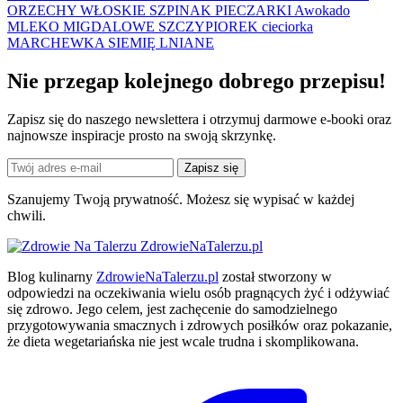
ORZECHY WŁOSKIE
SZPINAK
PIECZARKI
Awokado
MLEKO MIGDALOWE
SZCZYPIOREK
cieciorka
MARCHEWKA
SIEMIĘ LNIANE
Nie przegap kolejnego
dobrego
przepisu!
Zapisz się do naszego newslettera i otrzymuj darmowe e-booki oraz
najnowsze inspiracje prosto na swoją skrzynkę.
Zapisz się
Szanujemy Twoją prywatność. Możesz się wypisać w każdej
chwili.
ZdrowieNaTalerzu.pl
Blog kulinarny
ZdrowieNaTalerzu.pl
został stworzony w
odpowiedzi na oczekiwania wielu osób pragnących żyć i odżywiać
się zdrowo. Jego celem, jest zachęcenie do samodzielnego
przygotowywania smacznych i zdrowych posiłków oraz pokazanie,
że dieta wegetariańska nie jest wcale trudna i skomplikowana.