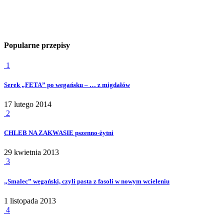
Popularne przepisy
1
Serek „FETA” po wegańsku – … z migdałów
17 lutego 2014
2
CHLEB NA ZAKWASIE pszenno-żytni
29 kwietnia 2013
3
„Smalec” wegański, czyli pasta z fasoli w nowym wcieleniu
1 listopada 2013
4