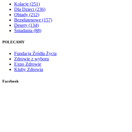
Kolacje
(251)
Dla Dzieci
(236)
Obiady
(212)
Bezglutenowe
(157)
Desery
(134)
Śniadania
(88)
POLECAMY
Fundacja Źródła Życia
Zdrowie z wyboru
Expo Zdrowie
Kluby Zdrowia
Facebook