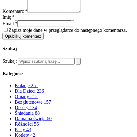
Komentarz *
Imię *
Email *
Zapisz moje dane w przeglądarce do następnego komentarza.
Opublikuj komentarz
Szukaj
Szukaj:
Kategorie
Kolacje
251
Dla Dzieci
236
Obiady
212
Bezglutenowe
157
Desery
134
Śniadania
88
Dania na święta
60
Różności
56
Pasty
43
Kotlety
42