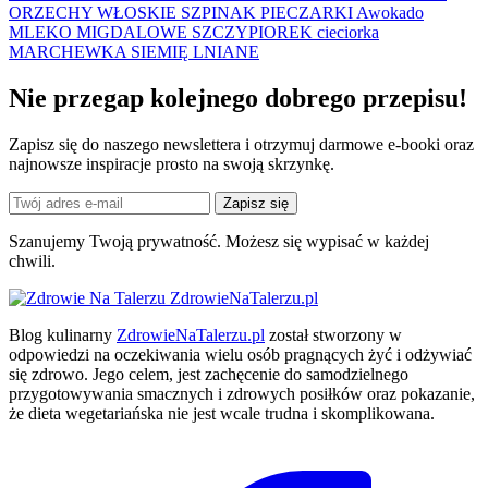
ORZECHY WŁOSKIE
SZPINAK
PIECZARKI
Awokado
MLEKO MIGDALOWE
SZCZYPIOREK
cieciorka
MARCHEWKA
SIEMIĘ LNIANE
Nie przegap kolejnego
dobrego
przepisu!
Zapisz się do naszego newslettera i otrzymuj darmowe e-booki oraz
najnowsze inspiracje prosto na swoją skrzynkę.
Zapisz się
Szanujemy Twoją prywatność. Możesz się wypisać w każdej
chwili.
ZdrowieNaTalerzu.pl
Blog kulinarny
ZdrowieNaTalerzu.pl
został stworzony w
odpowiedzi na oczekiwania wielu osób pragnących żyć i odżywiać
się zdrowo. Jego celem, jest zachęcenie do samodzielnego
przygotowywania smacznych i zdrowych posiłków oraz pokazanie,
że dieta wegetariańska nie jest wcale trudna i skomplikowana.