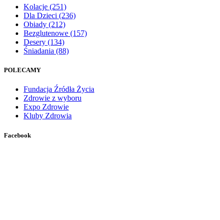
Kolacje
(251)
Dla Dzieci
(236)
Obiady
(212)
Bezglutenowe
(157)
Desery
(134)
Śniadania
(88)
POLECAMY
Fundacja Źródła Życia
Zdrowie z wyboru
Expo Zdrowie
Kluby Zdrowia
Facebook