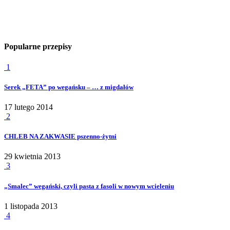
Popularne przepisy
1
Serek „FETA” po wegańsku – … z migdałów
17 lutego 2014
2
CHLEB NA ZAKWASIE pszenno-żytni
29 kwietnia 2013
3
„Smalec” wegański, czyli pasta z fasoli w nowym wcieleniu
1 listopada 2013
4