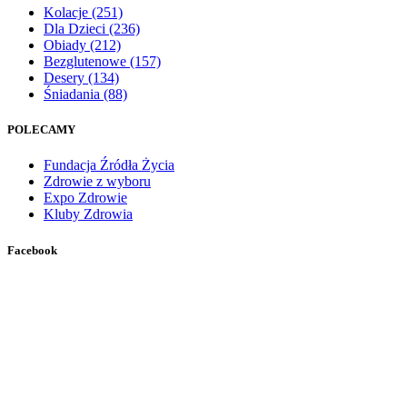
Kolacje
(251)
Dla Dzieci
(236)
Obiady
(212)
Bezglutenowe
(157)
Desery
(134)
Śniadania
(88)
POLECAMY
Fundacja Źródła Życia
Zdrowie z wyboru
Expo Zdrowie
Kluby Zdrowia
Facebook