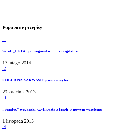
Popularne przepisy
1
Serek „FETA” po wegańsku – … z migdałów
17 lutego 2014
2
CHLEB NA ZAKWASIE pszenno-żytni
29 kwietnia 2013
3
„Smalec” wegański, czyli pasta z fasoli w nowym wcieleniu
1 listopada 2013
4