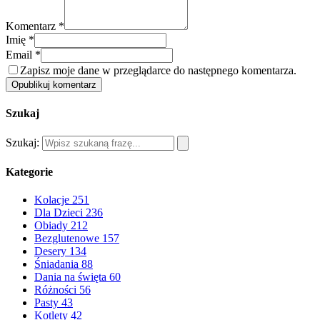
Komentarz *
Imię *
Email *
Zapisz moje dane w przeglądarce do następnego komentarza.
Opublikuj komentarz
Szukaj
Szukaj:
Kategorie
Kolacje
251
Dla Dzieci
236
Obiady
212
Bezglutenowe
157
Desery
134
Śniadania
88
Dania na święta
60
Różności
56
Pasty
43
Kotlety
42