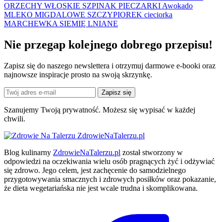
ORZECHY WŁOSKIE
SZPINAK
PIECZARKI
Awokado
MLEKO MIGDALOWE
SZCZYPIOREK
cieciorka
MARCHEWKA
SIEMIĘ LNIANE
Nie przegap kolejnego
dobrego
przepisu!
Zapisz się do naszego newslettera i otrzymuj darmowe e-booki oraz
najnowsze inspiracje prosto na swoją skrzynkę.
Zapisz się
Szanujemy Twoją prywatność. Możesz się wypisać w każdej
chwili.
ZdrowieNaTalerzu.pl
Blog kulinarny
ZdrowieNaTalerzu.pl
został stworzony w
odpowiedzi na oczekiwania wielu osób pragnących żyć i odżywiać
się zdrowo. Jego celem, jest zachęcenie do samodzielnego
przygotowywania smacznych i zdrowych posiłków oraz pokazanie,
że dieta wegetariańska nie jest wcale trudna i skomplikowana.