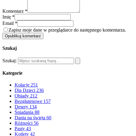
Komentarz *
Imię *
Email *
Zapisz moje dane w przeglądarce do następnego komentarza.
Opublikuj komentarz
Szukaj
Szukaj:
Kategorie
Kolacje
251
Dla Dzieci
236
Obiady
212
Bezglutenowe
157
Desery
134
Śniadania
88
Dania na święta
60
Różności
56
Pasty
43
Kotlety
42