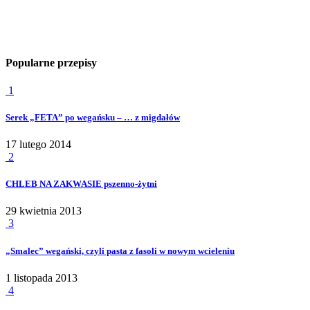
Popularne przepisy
1
Serek „FETA” po wegańsku – … z migdałów
17 lutego 2014
2
CHLEB NA ZAKWASIE pszenno-żytni
29 kwietnia 2013
3
„Smalec” wegański, czyli pasta z fasoli w nowym wcieleniu
1 listopada 2013
4