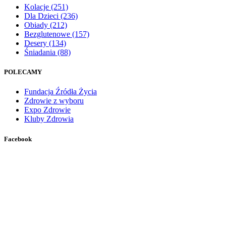
Kolacje
(251)
Dla Dzieci
(236)
Obiady
(212)
Bezglutenowe
(157)
Desery
(134)
Śniadania
(88)
POLECAMY
Fundacja Źródła Życia
Zdrowie z wyboru
Expo Zdrowie
Kluby Zdrowia
Facebook