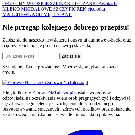
ORZECHY WŁOSKIE
SZPINAK
PIECZARKI
Awokado
MLEKO MIGDALOWE
SZCZYPIOREK
cieciorka
MARCHEWKA
SIEMIĘ LNIANE
Nie przegap kolejnego
dobrego
przepisu!
Zapisz się do naszego newslettera i otrzymuj darmowe e-booki oraz
najnowsze inspiracje prosto na swoją skrzynkę.
Zapisz się
Szanujemy Twoją prywatność. Możesz się wypisać w każdej
chwili.
ZdrowieNaTalerzu.pl
Blog kulinarny
ZdrowieNaTalerzu.pl
został stworzony w
odpowiedzi na oczekiwania wielu osób pragnących żyć i odżywiać
się zdrowo. Jego celem, jest zachęcenie do samodzielnego
przygotowywania smacznych i zdrowych posiłków oraz pokazanie,
że dieta wegetariańska nie jest wcale trudna i skomplikowana.