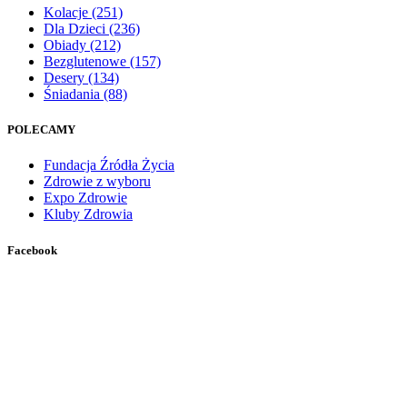
Kolacje
(251)
Dla Dzieci
(236)
Obiady
(212)
Bezglutenowe
(157)
Desery
(134)
Śniadania
(88)
POLECAMY
Fundacja Źródła Życia
Zdrowie z wyboru
Expo Zdrowie
Kluby Zdrowia
Facebook