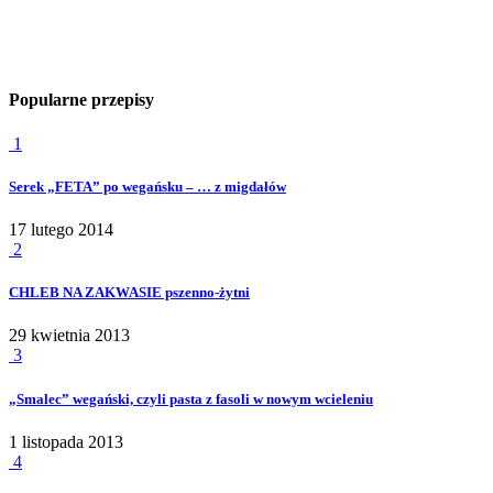
Popularne przepisy
1
Serek „FETA” po wegańsku – … z migdałów
17 lutego 2014
2
CHLEB NA ZAKWASIE pszenno-żytni
29 kwietnia 2013
3
„Smalec” wegański, czyli pasta z fasoli w nowym wcieleniu
1 listopada 2013
4