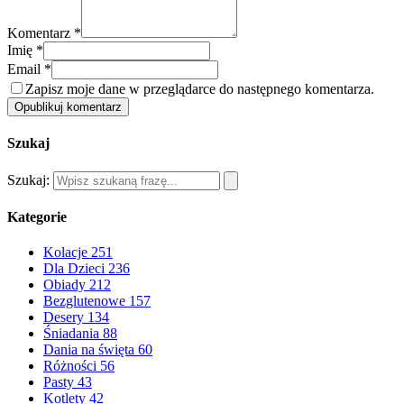
Komentarz *
Imię *
Email *
Zapisz moje dane w przeglądarce do następnego komentarza.
Opublikuj komentarz
Szukaj
Szukaj:
Kategorie
Kolacje
251
Dla Dzieci
236
Obiady
212
Bezglutenowe
157
Desery
134
Śniadania
88
Dania na święta
60
Różności
56
Pasty
43
Kotlety
42