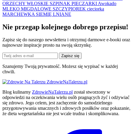
ORZECHY WŁOSKIE
SZPINAK
PIECZARKI
Awokado
MLEKO MIGDALOWE
SZCZYPIOREK
cieciorka
MARCHEWKA
SIEMIĘ LNIANE
Nie przegap kolejnego
dobrego
przepisu!
Zapisz się do naszego newslettera i otrzymuj darmowe e-booki oraz
najnowsze inspiracje prosto na swoją skrzynkę.
Zapisz się
Szanujemy Twoją prywatność. Możesz się wypisać w każdej
chwili.
ZdrowieNaTalerzu.pl
Blog kulinarny
ZdrowieNaTalerzu.pl
został stworzony w
odpowiedzi na oczekiwania wielu osób pragnących żyć i odżywiać
się zdrowo. Jego celem, jest zachęcenie do samodzielnego
przygotowywania smacznych i zdrowych posiłków oraz pokazanie,
że dieta wegetariańska nie jest wcale trudna i skomplikowana.