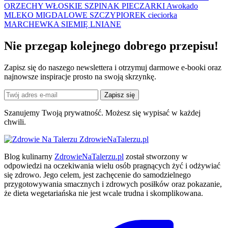
ORZECHY WŁOSKIE
SZPINAK
PIECZARKI
Awokado
MLEKO MIGDALOWE
SZCZYPIOREK
cieciorka
MARCHEWKA
SIEMIĘ LNIANE
Nie przegap kolejnego
dobrego
przepisu!
Zapisz się do naszego newslettera i otrzymuj darmowe e-booki oraz
najnowsze inspiracje prosto na swoją skrzynkę.
Zapisz się
Szanujemy Twoją prywatność. Możesz się wypisać w każdej
chwili.
ZdrowieNaTalerzu.pl
Blog kulinarny
ZdrowieNaTalerzu.pl
został stworzony w
odpowiedzi na oczekiwania wielu osób pragnących żyć i odżywiać
się zdrowo. Jego celem, jest zachęcenie do samodzielnego
przygotowywania smacznych i zdrowych posiłków oraz pokazanie,
że dieta wegetariańska nie jest wcale trudna i skomplikowana.