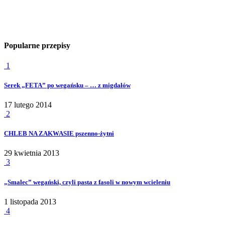
Popularne przepisy
1
Serek „FETA” po wegańsku – … z migdałów
17 lutego 2014
2
CHLEB NA ZAKWASIE pszenno-żytni
29 kwietnia 2013
3
„Smalec” wegański, czyli pasta z fasoli w nowym wcieleniu
1 listopada 2013
4