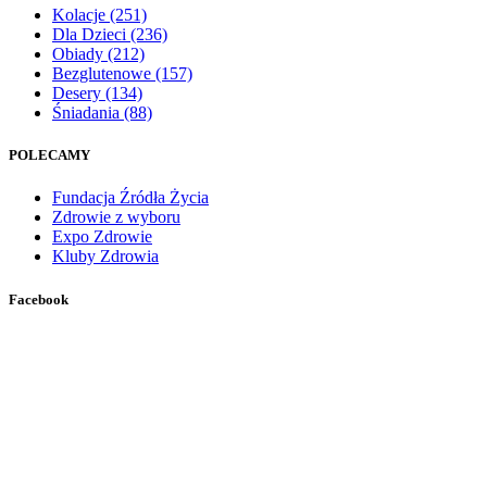
Kolacje
(251)
Dla Dzieci
(236)
Obiady
(212)
Bezglutenowe
(157)
Desery
(134)
Śniadania
(88)
POLECAMY
Fundacja Źródła Życia
Zdrowie z wyboru
Expo Zdrowie
Kluby Zdrowia
Facebook