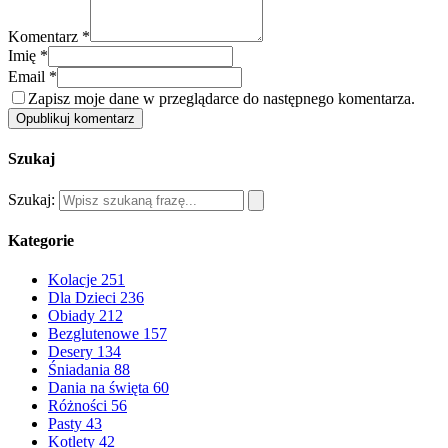
Komentarz *
Imię *
Email *
Zapisz moje dane w przeglądarce do następnego komentarza.
Opublikuj komentarz
Szukaj
Szukaj:
Kategorie
Kolacje
251
Dla Dzieci
236
Obiady
212
Bezglutenowe
157
Desery
134
Śniadania
88
Dania na święta
60
Różności
56
Pasty
43
Kotlety
42