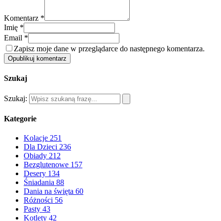
Komentarz *
Imię *
Email *
Zapisz moje dane w przeglądarce do następnego komentarza.
Opublikuj komentarz
Szukaj
Szukaj:
Kategorie
Kolacje
251
Dla Dzieci
236
Obiady
212
Bezglutenowe
157
Desery
134
Śniadania
88
Dania na święta
60
Różności
56
Pasty
43
Kotlety
42