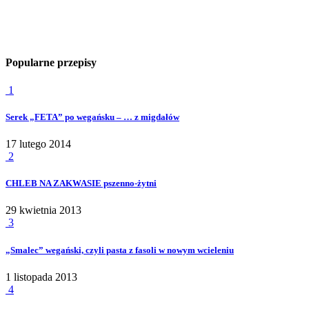
Popularne przepisy
1
Serek „FETA” po wegańsku – … z migdałów
17 lutego 2014
2
CHLEB NA ZAKWASIE pszenno-żytni
29 kwietnia 2013
3
„Smalec” wegański, czyli pasta z fasoli w nowym wcieleniu
1 listopada 2013
4