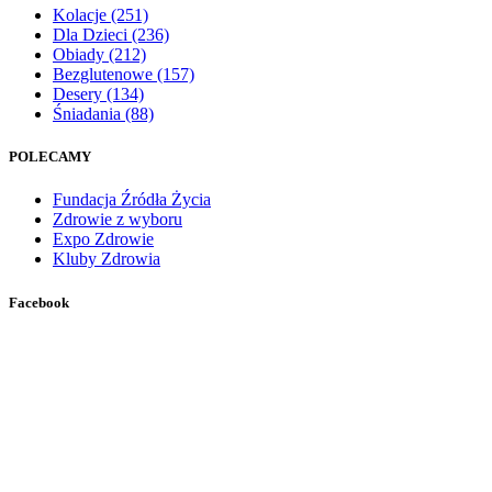
Kolacje
(251)
Dla Dzieci
(236)
Obiady
(212)
Bezglutenowe
(157)
Desery
(134)
Śniadania
(88)
POLECAMY
Fundacja Źródła Życia
Zdrowie z wyboru
Expo Zdrowie
Kluby Zdrowia
Facebook