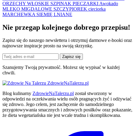
ORZECHY WŁOSKIE
SZPINAK
PIECZARKI
Awokado
MLEKO MIGDALOWE
SZCZYPIOREK
cieciorka
MARCHEWKA
SIEMIĘ LNIANE
Nie przegap kolejnego
dobrego
przepisu!
Zapisz się do naszego newslettera i otrzymuj darmowe e-booki oraz
najnowsze inspiracje prosto na swoją skrzynkę.
Zapisz się
Szanujemy Twoją prywatność. Możesz się wypisać w każdej
chwili.
ZdrowieNaTalerzu.pl
Blog kulinarny
ZdrowieNaTalerzu.pl
został stworzony w
odpowiedzi na oczekiwania wielu osób pragnących żyć i odżywiać
się zdrowo. Jego celem, jest zachęcenie do samodzielnego
przygotowywania smacznych i zdrowych posiłków oraz pokazanie,
że dieta wegetariańska nie jest wcale trudna i skomplikowana.