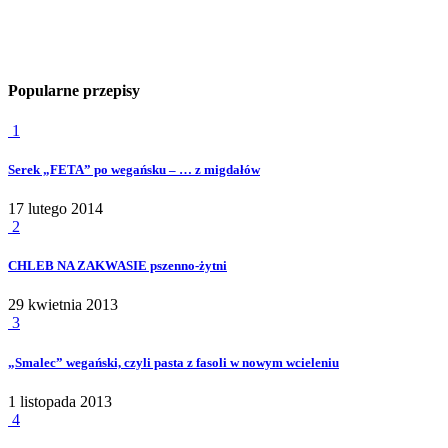
Popularne przepisy
1
Serek „FETA” po wegańsku – … z migdałów
17 lutego 2014
2
CHLEB NA ZAKWASIE pszenno-żytni
29 kwietnia 2013
3
„Smalec” wegański, czyli pasta z fasoli w nowym wcieleniu
1 listopada 2013
4