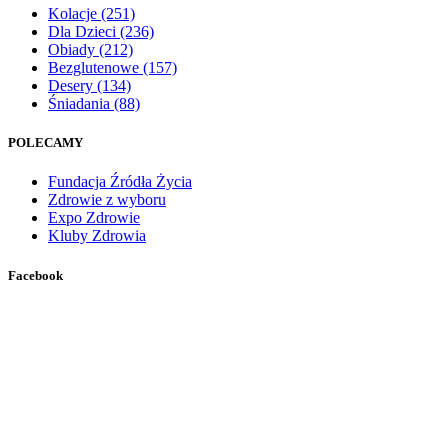
Kolacje
(251)
Dla Dzieci
(236)
Obiady
(212)
Bezglutenowe
(157)
Desery
(134)
Śniadania
(88)
POLECAMY
Fundacja Źródła Życia
Zdrowie z wyboru
Expo Zdrowie
Kluby Zdrowia
Facebook