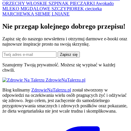
ORZECHY WŁOSKIE
SZPINAK
PIECZARKI
Awokado
MLEKO MIGDALOWE
SZCZYPIOREK
cieciorka
MARCHEWKA
SIEMIĘ LNIANE
Nie przegap kolejnego
dobrego
przepisu!
Zapisz się do naszego newslettera i otrzymuj darmowe e-booki oraz
najnowsze inspiracje prosto na swoją skrzynkę.
Zapisz się
Szanujemy Twoją prywatność. Możesz się wypisać w każdej
chwili.
ZdrowieNaTalerzu.pl
Blog kulinarny
ZdrowieNaTalerzu.pl
został stworzony w
odpowiedzi na oczekiwania wielu osób pragnących żyć i odżywiać
się zdrowo. Jego celem, jest zachęcenie do samodzielnego
przygotowywania smacznych i zdrowych posiłków oraz pokazanie,
że dieta wegetariańska nie jest wcale trudna i skomplikowana.