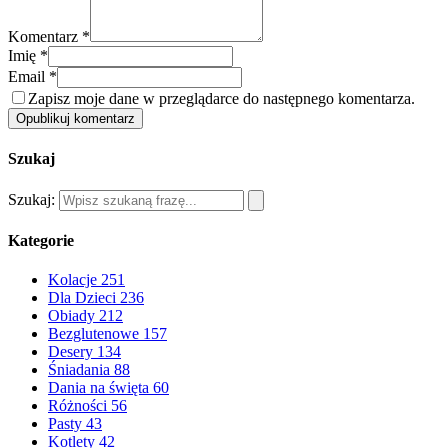
Komentarz *
Imię *
Email *
Zapisz moje dane w przeglądarce do następnego komentarza.
Opublikuj komentarz
Szukaj
Szukaj:
Kategorie
Kolacje
251
Dla Dzieci
236
Obiady
212
Bezglutenowe
157
Desery
134
Śniadania
88
Dania na święta
60
Różności
56
Pasty
43
Kotlety
42