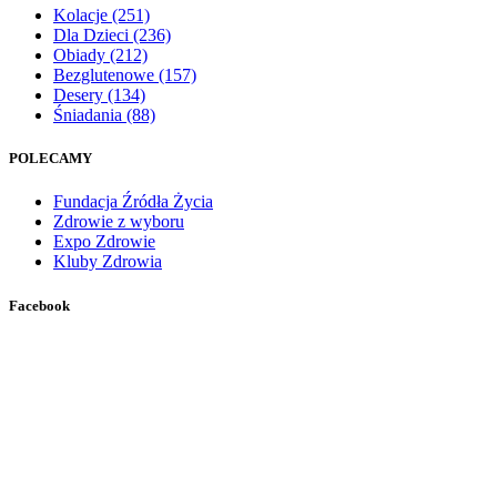
Kolacje
(251)
Dla Dzieci
(236)
Obiady
(212)
Bezglutenowe
(157)
Desery
(134)
Śniadania
(88)
POLECAMY
Fundacja Źródła Życia
Zdrowie z wyboru
Expo Zdrowie
Kluby Zdrowia
Facebook