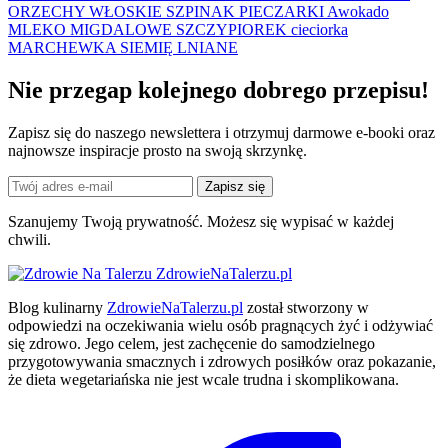
ORZECHY WŁOSKIE
SZPINAK
PIECZARKI
Awokado
MLEKO MIGDALOWE
SZCZYPIOREK
cieciorka
MARCHEWKA
SIEMIĘ LNIANE
Nie przegap kolejnego
dobrego
przepisu!
Zapisz się do naszego newslettera i otrzymuj darmowe e-booki oraz
najnowsze inspiracje prosto na swoją skrzynkę.
Zapisz się
Szanujemy Twoją prywatność. Możesz się wypisać w każdej
chwili.
ZdrowieNaTalerzu.pl
Blog kulinarny
ZdrowieNaTalerzu.pl
został stworzony w
odpowiedzi na oczekiwania wielu osób pragnących żyć i odżywiać
się zdrowo. Jego celem, jest zachęcenie do samodzielnego
przygotowywania smacznych i zdrowych posiłków oraz pokazanie,
że dieta wegetariańska nie jest wcale trudna i skomplikowana.