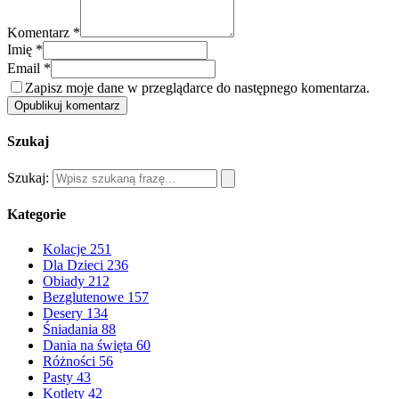
Komentarz *
Imię *
Email *
Zapisz moje dane w przeglądarce do następnego komentarza.
Opublikuj komentarz
Szukaj
Szukaj:
Kategorie
Kolacje
251
Dla Dzieci
236
Obiady
212
Bezglutenowe
157
Desery
134
Śniadania
88
Dania na święta
60
Różności
56
Pasty
43
Kotlety
42