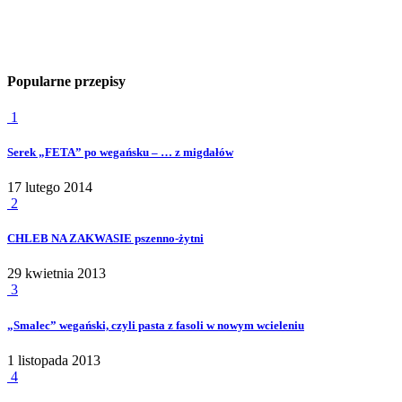
Popularne przepisy
1
Serek „FETA” po wegańsku – … z migdałów
17 lutego 2014
2
CHLEB NA ZAKWASIE pszenno-żytni
29 kwietnia 2013
3
„Smalec” wegański, czyli pasta z fasoli w nowym wcieleniu
1 listopada 2013
4