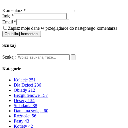
Komentarz *
Imię *
Email *
Zapisz moje dane w przeglądarce do następnego komentarza.
Opublikuj komentarz
Szukaj
Szukaj:
Kategorie
Kolacje
251
Dla Dzieci
236
Obiady
212
Bezglutenowe
157
Desery
134
Śniadania
88
Dania na święta
60
Różności
56
Pasty
43
Kotlety
42