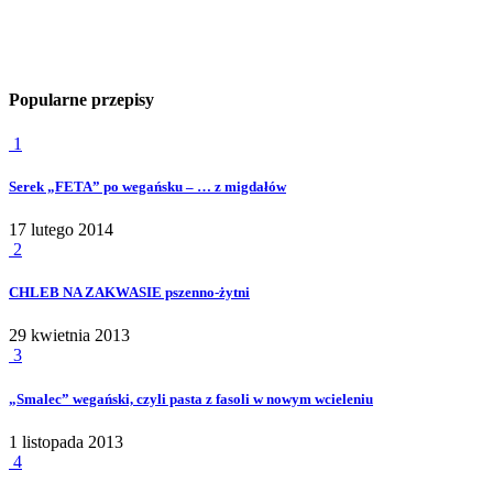
Popularne przepisy
1
Serek „FETA” po wegańsku – … z migdałów
17 lutego 2014
2
CHLEB NA ZAKWASIE pszenno-żytni
29 kwietnia 2013
3
„Smalec” wegański, czyli pasta z fasoli w nowym wcieleniu
1 listopada 2013
4