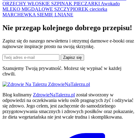
ORZECHY WŁOSKIE
SZPINAK
PIECZARKI
Awokado
MLEKO MIGDALOWE
SZCZYPIOREK
cieciorka
MARCHEWKA
SIEMIĘ LNIANE
Nie przegap kolejnego
dobrego
przepisu!
Zapisz się do naszego newslettera i otrzymuj darmowe e-booki oraz
najnowsze inspiracje prosto na swoją skrzynkę.
Zapisz się
Szanujemy Twoją prywatność. Możesz się wypisać w każdej
chwili.
ZdrowieNaTalerzu.pl
Blog kulinarny
ZdrowieNaTalerzu.pl
został stworzony w
odpowiedzi na oczekiwania wielu osób pragnących żyć i odżywiać
się zdrowo. Jego celem, jest zachęcenie do samodzielnego
przygotowywania smacznych i zdrowych posiłków oraz pokazanie,
że dieta wegetariańska nie jest wcale trudna i skomplikowana.