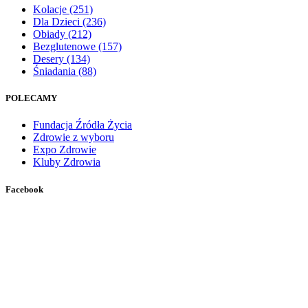
Kolacje
(251)
Dla Dzieci
(236)
Obiady
(212)
Bezglutenowe
(157)
Desery
(134)
Śniadania
(88)
POLECAMY
Fundacja Źródła Życia
Zdrowie z wyboru
Expo Zdrowie
Kluby Zdrowia
Facebook