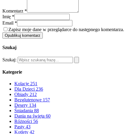
Komentarz *
Imię *
Email *
Zapisz moje dane w przeglądarce do następnego komentarza.
Opublikuj komentarz
Szukaj
Szukaj:
Kategorie
Kolacje
251
Dla Dzieci
236
Obiady
212
Bezglutenowe
157
Desery
134
Śniadania
88
Dania na święta
60
Różności
56
Pasty
43
Kotlety
42