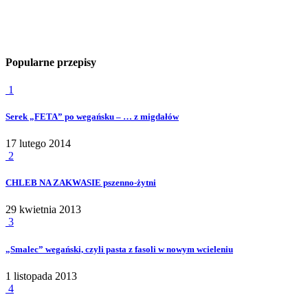
Popularne przepisy
1
Serek „FETA” po wegańsku – … z migdałów
17 lutego 2014
2
CHLEB NA ZAKWASIE pszenno-żytni
29 kwietnia 2013
3
„Smalec” wegański, czyli pasta z fasoli w nowym wcieleniu
1 listopada 2013
4