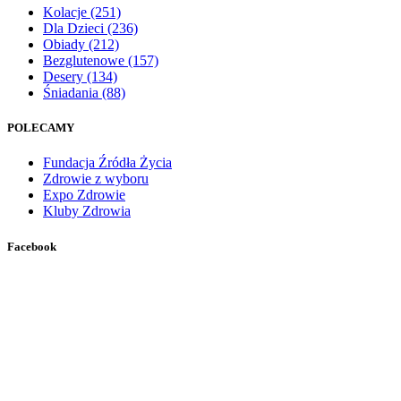
Kolacje
(251)
Dla Dzieci
(236)
Obiady
(212)
Bezglutenowe
(157)
Desery
(134)
Śniadania
(88)
POLECAMY
Fundacja Źródła Życia
Zdrowie z wyboru
Expo Zdrowie
Kluby Zdrowia
Facebook