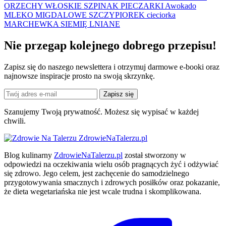
ORZECHY WŁOSKIE
SZPINAK
PIECZARKI
Awokado
MLEKO MIGDALOWE
SZCZYPIOREK
cieciorka
MARCHEWKA
SIEMIĘ LNIANE
Nie przegap kolejnego
dobrego
przepisu!
Zapisz się do naszego newslettera i otrzymuj darmowe e-booki oraz
najnowsze inspiracje prosto na swoją skrzynkę.
Zapisz się
Szanujemy Twoją prywatność. Możesz się wypisać w każdej
chwili.
ZdrowieNaTalerzu.pl
Blog kulinarny
ZdrowieNaTalerzu.pl
został stworzony w
odpowiedzi na oczekiwania wielu osób pragnących żyć i odżywiać
się zdrowo. Jego celem, jest zachęcenie do samodzielnego
przygotowywania smacznych i zdrowych posiłków oraz pokazanie,
że dieta wegetariańska nie jest wcale trudna i skomplikowana.