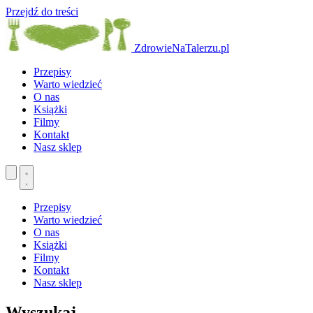
Przejdź do treści
ZdrowieNaTalerzu.pl
Przepisy
Warto wiedzieć
O nas
Książki
Filmy
Kontakt
Nasz sklep
Przepisy
Warto wiedzieć
O nas
Książki
Filmy
Kontakt
Nasz sklep
Wyszukaj