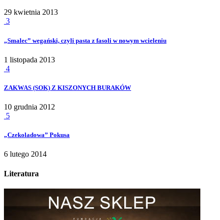
29 kwietnia 2013
3
„Smalec” wegański, czyli pasta z fasoli w nowym wcieleniu
1 listopada 2013
4
ZAKWAS (SOK) Z KISZONYCH BURAKÓW
10 grudnia 2012
5
„Czekoladowa” Pokusa
6 lutego 2014
Literatura