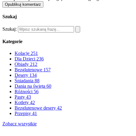
Opublikuj komentarz
Szukaj
Szukaj:
Kategorie
Kolacje
251
Dla Dzieci
236
Obiady
212
Bezglutenowe
157
Desery
134
Śniadania
88
Dania na święta
60
Różności
56
Pasty
43
Kotlety
42
Bezglutenowe desery
42
Przepisy
41
Zobacz wszystkie