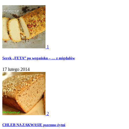
1
Serek „FETA” po wegańsku – … z migdałów
17 lutego 2014
2
CHLEB NA ZAKWASIE pszenno-żytni