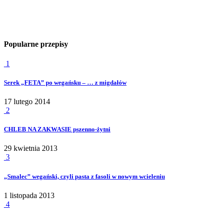
Popularne przepisy
1
Serek „FETA” po wegańsku – … z migdałów
17 lutego 2014
2
CHLEB NA ZAKWASIE pszenno-żytni
29 kwietnia 2013
3
„Smalec” wegański, czyli pasta z fasoli w nowym wcieleniu
1 listopada 2013
4