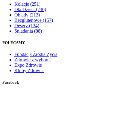
Kolacje
(251)
Dla Dzieci
(236)
Obiady
(212)
Bezglutenowe
(157)
Desery
(134)
Śniadania
(88)
POLECAMY
Fundacja Źródła Życia
Zdrowie z wyboru
Expo Zdrowie
Kluby Zdrowia
Facebook