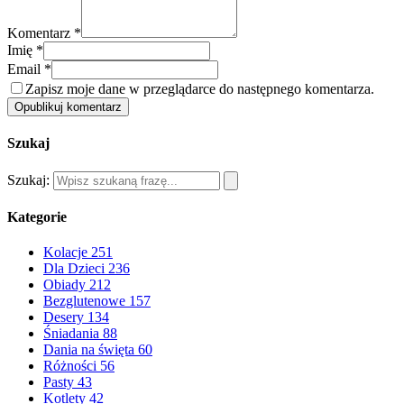
Komentarz *
Imię *
Email *
Zapisz moje dane w przeglądarce do następnego komentarza.
Opublikuj komentarz
Szukaj
Szukaj:
Kategorie
Kolacje
251
Dla Dzieci
236
Obiady
212
Bezglutenowe
157
Desery
134
Śniadania
88
Dania na święta
60
Różności
56
Pasty
43
Kotlety
42