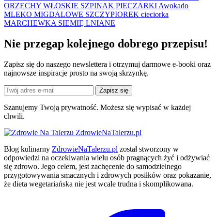
ORZECHY WŁOSKIE
SZPINAK
PIECZARKI
Awokado
MLEKO MIGDALOWE
SZCZYPIOREK
cieciorka
MARCHEWKA
SIEMIĘ LNIANE
Nie przegap kolejnego
dobrego
przepisu!
Zapisz się do naszego newslettera i otrzymuj darmowe e-booki oraz
najnowsze inspiracje prosto na swoją skrzynkę.
Zapisz się
Szanujemy Twoją prywatność. Możesz się wypisać w każdej
chwili.
ZdrowieNaTalerzu.pl
Blog kulinarny
ZdrowieNaTalerzu.pl
został stworzony w
odpowiedzi na oczekiwania wielu osób pragnących żyć i odżywiać
się zdrowo. Jego celem, jest zachęcenie do samodzielnego
przygotowywania smacznych i zdrowych posiłków oraz pokazanie,
że dieta wegetariańska nie jest wcale trudna i skomplikowana.