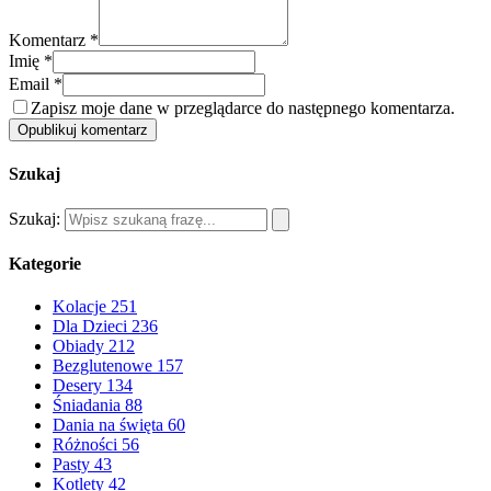
Komentarz *
Imię *
Email *
Zapisz moje dane w przeglądarce do następnego komentarza.
Opublikuj komentarz
Szukaj
Szukaj:
Kategorie
Kolacje
251
Dla Dzieci
236
Obiady
212
Bezglutenowe
157
Desery
134
Śniadania
88
Dania na święta
60
Różności
56
Pasty
43
Kotlety
42