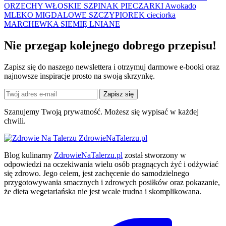
ORZECHY WŁOSKIE
SZPINAK
PIECZARKI
Awokado
MLEKO MIGDALOWE
SZCZYPIOREK
cieciorka
MARCHEWKA
SIEMIĘ LNIANE
Nie przegap kolejnego
dobrego
przepisu!
Zapisz się do naszego newslettera i otrzymuj darmowe e-booki oraz
najnowsze inspiracje prosto na swoją skrzynkę.
Zapisz się
Szanujemy Twoją prywatność. Możesz się wypisać w każdej
chwili.
ZdrowieNaTalerzu.pl
Blog kulinarny
ZdrowieNaTalerzu.pl
został stworzony w
odpowiedzi na oczekiwania wielu osób pragnących żyć i odżywiać
się zdrowo. Jego celem, jest zachęcenie do samodzielnego
przygotowywania smacznych i zdrowych posiłków oraz pokazanie,
że dieta wegetariańska nie jest wcale trudna i skomplikowana.