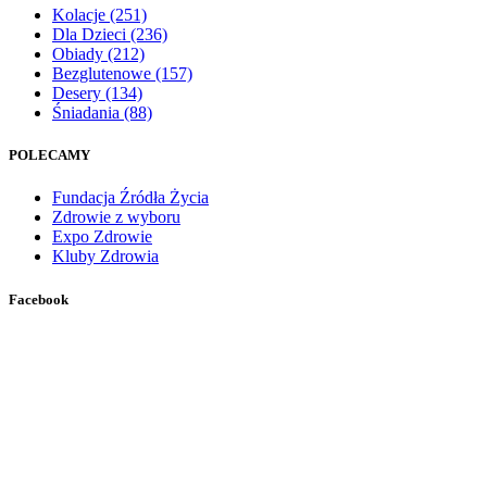
Kolacje
(251)
Dla Dzieci
(236)
Obiady
(212)
Bezglutenowe
(157)
Desery
(134)
Śniadania
(88)
POLECAMY
Fundacja Źródła Życia
Zdrowie z wyboru
Expo Zdrowie
Kluby Zdrowia
Facebook