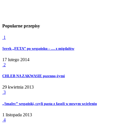
Popularne przepisy
1
Serek „FETA” po wegańsku – … z migdałów
17 lutego 2014
2
CHLEB NA ZAKWASIE pszenno-żytni
29 kwietnia 2013
3
„Smalec” wegański, czyli pasta z fasoli w nowym wcieleniu
1 listopada 2013
4