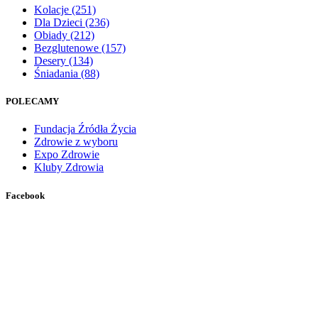
Kolacje
(251)
Dla Dzieci
(236)
Obiady
(212)
Bezglutenowe
(157)
Desery
(134)
Śniadania
(88)
POLECAMY
Fundacja Źródła Życia
Zdrowie z wyboru
Expo Zdrowie
Kluby Zdrowia
Facebook