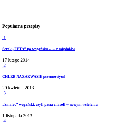
Popularne przepisy
1
Serek „FETA” po wegańsku – … z migdałów
17 lutego 2014
2
CHLEB NA ZAKWASIE pszenno-żytni
29 kwietnia 2013
3
„Smalec” wegański, czyli pasta z fasoli w nowym wcieleniu
1 listopada 2013
4