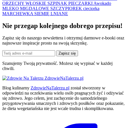
ORZECHY WŁOSKIE
SZPINAK
PIECZARKI
Awokado
MLEKO MIGDALOWE
SZCZYPIOREK
cieciorka
MARCHEWKA
SIEMIĘ LNIANE
Nie przegap kolejnego
dobrego
przepisu!
Zapisz się do naszego newslettera i otrzymuj darmowe e-booki oraz
najnowsze inspiracje prosto na swoją skrzynkę.
Zapisz się
Szanujemy Twoją prywatność. Możesz się wypisać w każdej
chwili.
ZdrowieNaTalerzu.pl
Blog kulinarny
ZdrowieNaTalerzu.pl
został stworzony w
odpowiedzi na oczekiwania wielu osób pragnących żyć i odżywiać
się zdrowo. Jego celem, jest zachęcenie do samodzielnego
przygotowywania smacznych i zdrowych posiłków oraz pokazanie,
że dieta wegetariańska nie jest wcale trudna i skomplikowana.