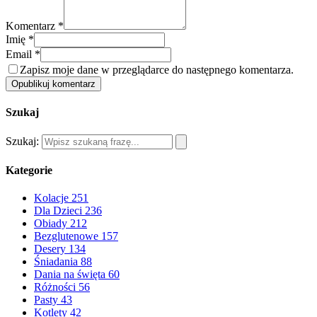
Komentarz *
Imię *
Email *
Zapisz moje dane w przeglądarce do następnego komentarza.
Opublikuj komentarz
Szukaj
Szukaj:
Kategorie
Kolacje
251
Dla Dzieci
236
Obiady
212
Bezglutenowe
157
Desery
134
Śniadania
88
Dania na święta
60
Różności
56
Pasty
43
Kotlety
42