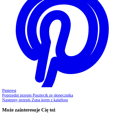
Pinterest
Poprzedni przepis
Pasztecik ze słonecznika
Nastepny przepis
Zupa krem z kalafiora
Może zainteresuje Cię też