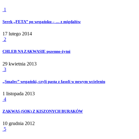
1
Serek „FETA” po wegańsku – … z migdałów
17 lutego 2014
2
CHLEB NA ZAKWASIE pszenno-żytni
29 kwietnia 2013
3
„Smalec” wegański, czyli pasta z fasoli w nowym wcieleniu
1 listopada 2013
4
ZAKWAS (SOK) Z KISZONYCH BURAKÓW
10 grudnia 2012
5