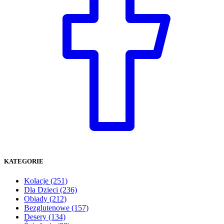
KATEGORIE
Kolacje
(251)
Dla Dzieci
(236)
Obiady
(212)
Bezglutenowe
(157)
Desery
(134)