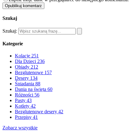
Opublikuj komentarz
Szukaj
Szukaj:
Kategorie
Kolacje
251
Dla Dzieci
236
Obiady
212
Bezglutenowe
157
Desery
134
Śniadania
88
Dania na święta
60
Różności
56
Pasty
43
Kotlety
42
Bezglutenowe desery
42
Przepisy
41
Zobacz wszystkie