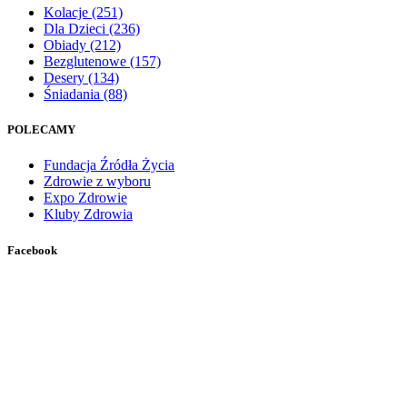
Kolacje
(251)
Dla Dzieci
(236)
Obiady
(212)
Bezglutenowe
(157)
Desery
(134)
Śniadania
(88)
POLECAMY
Fundacja Źródła Życia
Zdrowie z wyboru
Expo Zdrowie
Kluby Zdrowia
Facebook