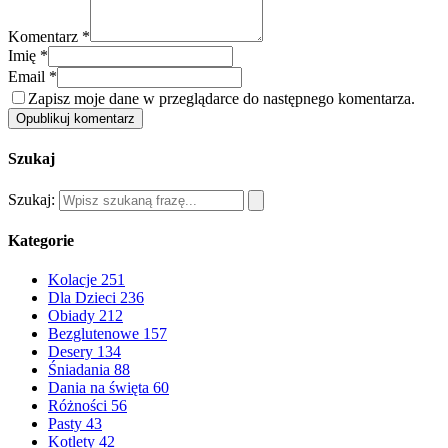
Komentarz *
Imię *
Email *
Zapisz moje dane w przeglądarce do następnego komentarza.
Opublikuj komentarz
Szukaj
Szukaj:
Kategorie
Kolacje
251
Dla Dzieci
236
Obiady
212
Bezglutenowe
157
Desery
134
Śniadania
88
Dania na święta
60
Różności
56
Pasty
43
Kotlety
42