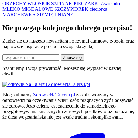
ORZECHY WŁOSKIE
SZPINAK
PIECZARKI
Awokado
MLEKO MIGDALOWE
SZCZYPIOREK
cieciorka
MARCHEWKA
SIEMIĘ LNIANE
Nie przegap kolejnego
dobrego
przepisu!
Zapisz się do naszego newslettera i otrzymuj darmowe e-booki oraz
najnowsze inspiracje prosto na swoją skrzynkę.
Zapisz się
Szanujemy Twoją prywatność. Możesz się wypisać w każdej
chwili.
ZdrowieNaTalerzu.pl
Blog kulinarny
ZdrowieNaTalerzu.pl
został stworzony w
odpowiedzi na oczekiwania wielu osób pragnących żyć i odżywiać
się zdrowo. Jego celem, jest zachęcenie do samodzielnego
przygotowywania smacznych i zdrowych posiłków oraz pokazanie,
że dieta wegetariańska nie jest wcale trudna i skomplikowana.