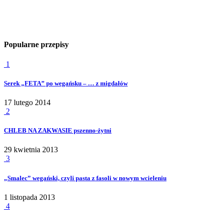
Popularne przepisy
1
Serek „FETA” po wegańsku – … z migdałów
17 lutego 2014
2
CHLEB NA ZAKWASIE pszenno-żytni
29 kwietnia 2013
3
„Smalec” wegański, czyli pasta z fasoli w nowym wcieleniu
1 listopada 2013
4