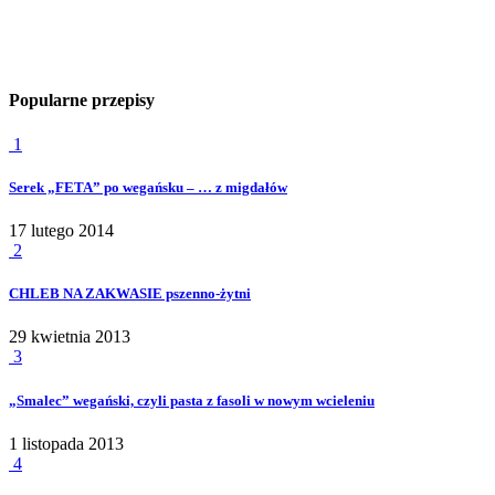
Popularne przepisy
1
Serek „FETA” po wegańsku – … z migdałów
17 lutego 2014
2
CHLEB NA ZAKWASIE pszenno-żytni
29 kwietnia 2013
3
„Smalec” wegański, czyli pasta z fasoli w nowym wcieleniu
1 listopada 2013
4