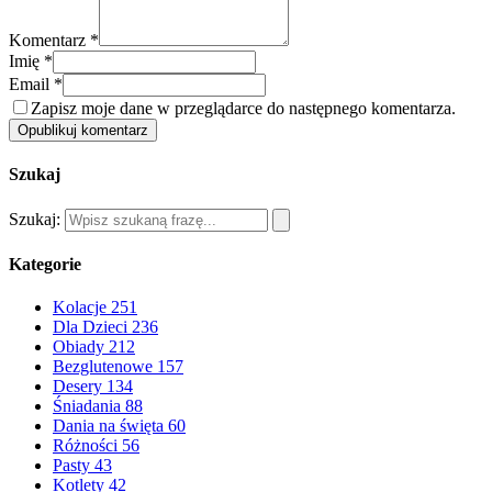
Komentarz *
Imię *
Email *
Zapisz moje dane w przeglądarce do następnego komentarza.
Opublikuj komentarz
Szukaj
Szukaj:
Kategorie
Kolacje
251
Dla Dzieci
236
Obiady
212
Bezglutenowe
157
Desery
134
Śniadania
88
Dania na święta
60
Różności
56
Pasty
43
Kotlety
42