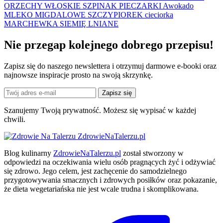
ORZECHY WŁOSKIE
SZPINAK
PIECZARKI
Awokado
MLEKO MIGDALOWE
SZCZYPIOREK
cieciorka
MARCHEWKA
SIEMIĘ LNIANE
Nie przegap kolejnego
dobrego
przepisu!
Zapisz się do naszego newslettera i otrzymuj darmowe e-booki oraz
najnowsze inspiracje prosto na swoją skrzynkę.
Zapisz się
Szanujemy Twoją prywatność. Możesz się wypisać w każdej
chwili.
ZdrowieNaTalerzu.pl
Blog kulinarny
ZdrowieNaTalerzu.pl
został stworzony w
odpowiedzi na oczekiwania wielu osób pragnących żyć i odżywiać
się zdrowo. Jego celem, jest zachęcenie do samodzielnego
przygotowywania smacznych i zdrowych posiłków oraz pokazanie,
że dieta wegetariańska nie jest wcale trudna i skomplikowana.