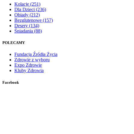
Kolacje
(251)
Dla Dzieci
(236)
Obiady
(212)
Bezglutenowe
(157)
Desery
(134)
Śniadania
(88)
POLECAMY
Fundacja Źródła Życia
Zdrowie z wyboru
Expo Zdrowie
Kluby Zdrowia
Facebook