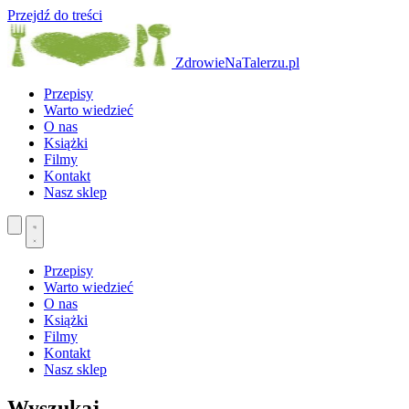
Przejdź do treści
ZdrowieNaTalerzu.pl
Przepisy
Warto wiedzieć
O nas
Książki
Filmy
Kontakt
Nasz sklep
Przepisy
Warto wiedzieć
O nas
Książki
Filmy
Kontakt
Nasz sklep
Wyszukaj