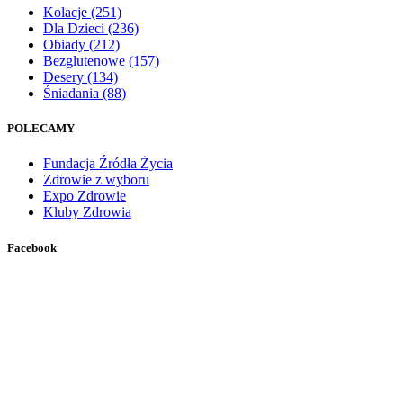
Kolacje
(251)
Dla Dzieci
(236)
Obiady
(212)
Bezglutenowe
(157)
Desery
(134)
Śniadania
(88)
POLECAMY
Fundacja Źródła Życia
Zdrowie z wyboru
Expo Zdrowie
Kluby Zdrowia
Facebook