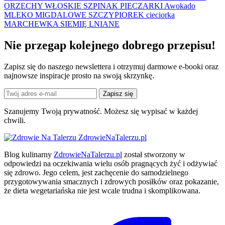
ORZECHY WŁOSKIE
SZPINAK
PIECZARKI
Awokado
MLEKO MIGDALOWE
SZCZYPIOREK
cieciorka
MARCHEWKA
SIEMIĘ LNIANE
Nie przegap kolejnego
dobrego
przepisu!
Zapisz się do naszego newslettera i otrzymuj darmowe e-booki oraz
najnowsze inspiracje prosto na swoją skrzynkę.
Zapisz się
Szanujemy Twoją prywatność. Możesz się wypisać w każdej
chwili.
ZdrowieNaTalerzu.pl
Blog kulinarny
ZdrowieNaTalerzu.pl
został stworzony w
odpowiedzi na oczekiwania wielu osób pragnących żyć i odżywiać
się zdrowo. Jego celem, jest zachęcenie do samodzielnego
przygotowywania smacznych i zdrowych posiłków oraz pokazanie,
że dieta wegetariańska nie jest wcale trudna i skomplikowana.