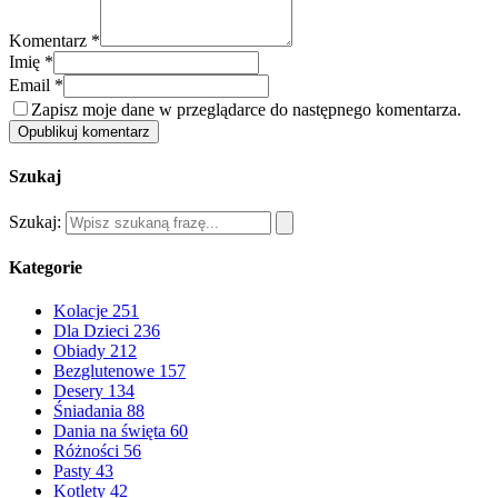
Komentarz *
Imię *
Email *
Zapisz moje dane w przeglądarce do następnego komentarza.
Opublikuj komentarz
Szukaj
Szukaj:
Kategorie
Kolacje
251
Dla Dzieci
236
Obiady
212
Bezglutenowe
157
Desery
134
Śniadania
88
Dania na święta
60
Różności
56
Pasty
43
Kotlety
42