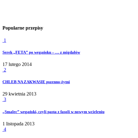
Popularne przepisy
1
Serek „FETA” po wegańsku – … z migdałów
17 lutego 2014
2
CHLEB NA ZAKWASIE pszenno-żytni
29 kwietnia 2013
3
„Smalec” wegański, czyli pasta z fasoli w nowym wcieleniu
1 listopada 2013
4