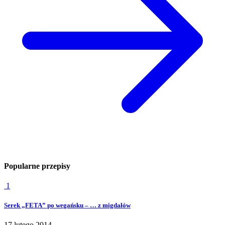
Popularne przepisy
1
Serek „FETA” po wegańsku – … z migdałów
17 lutego 2014