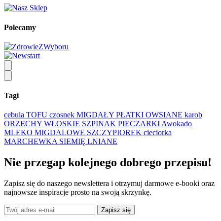
Polecamy
Tagi
cebula
TOFU
czosnek
MIGDAŁY
PŁATKI OWSIANE
karob
ORZECHY WŁOSKIE
SZPINAK
PIECZARKI
Awokado
MLEKO MIGDALOWE
SZCZYPIOREK
cieciorka
MARCHEWKA
SIEMIĘ LNIANE
Nie przegap kolejnego
dobrego
przepisu!
Zapisz się do naszego newslettera i otrzymuj darmowe e-booki oraz
najnowsze inspiracje prosto na swoją skrzynkę.
Zapisz się