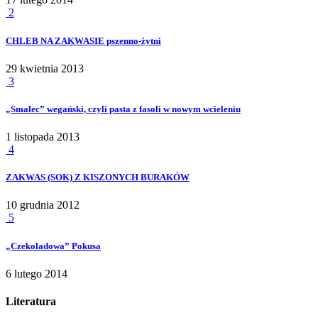
2
CHLEB NA ZAKWASIE pszenno-żytni
29 kwietnia 2013
3
„Smalec” wegański, czyli pasta z fasoli w nowym wcieleniu
1 listopada 2013
4
ZAKWAS (SOK) Z KISZONYCH BURAKÓW
10 grudnia 2012
5
„Czekoladowa” Pokusa
6 lutego 2014
Literatura