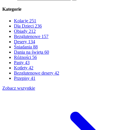
Kategorie
Kolacje
251
Dla Dzieci
236
Obiady
212
Bezglutenowe
157
Desery
134
Śniadania
88
Dania na święta
60
Różności
56
Pasty
43
Kotlety
42
Bezglutenowe desery
42
Przepisy
41
Zobacz wszystkie