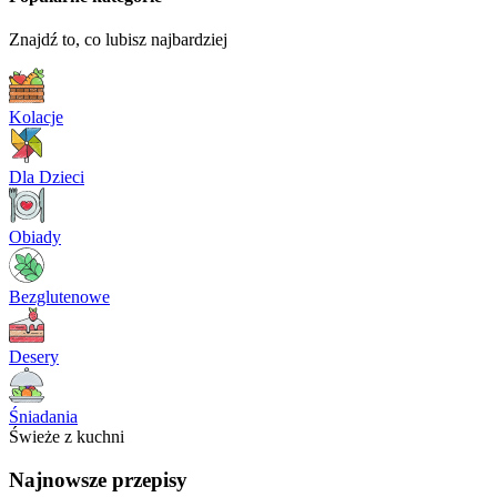
Znajdź to, co lubisz najbardziej
Kolacje
Dla Dzieci
Obiady
Bezglutenowe
Desery
Śniadania
Świeże z kuchni
Najnowsze przepisy