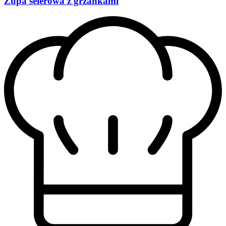
Zupa selerowa z grzankami