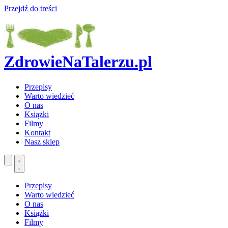
Przejdź do treści
ZdrowieNaTalerzu.pl
Przepisy
Warto wiedzieć
O nas
Książki
Filmy
Kontakt
Nasz sklep
Przepisy
Warto wiedzieć
O nas
Książki
Filmy