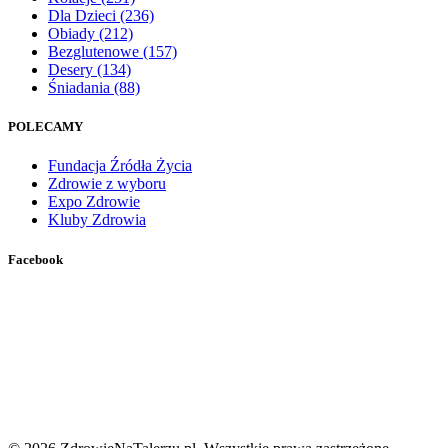
Dla Dzieci
(236)
Obiady
(212)
Bezglutenowe
(157)
Desery
(134)
Śniadania
(88)
POLECAMY
Fundacja Źródła Życia
Zdrowie z wyboru
Expo Zdrowie
Kluby Zdrowia
Facebook