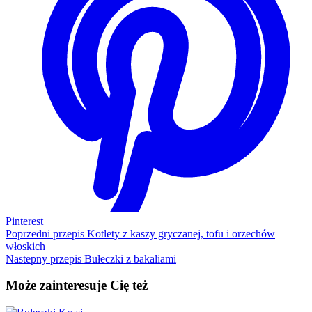
Pinterest
Poprzedni przepis
Kotlety z kaszy gryczanej, tofu i orzechów
włoskich
Nastepny przepis
Bułeczki z bakaliami
Może zainteresuje Cię też