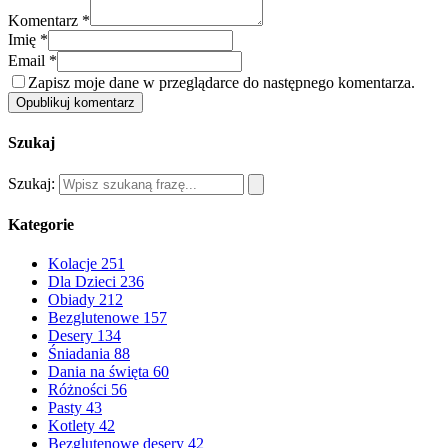
Komentarz *
Imię *
Email *
Zapisz moje dane w przeglądarce do następnego komentarza.
Opublikuj komentarz
Szukaj
Szukaj:
Kategorie
Kolacje
251
Dla Dzieci
236
Obiady
212
Bezglutenowe
157
Desery
134
Śniadania
88
Dania na święta
60
Różności
56
Pasty
43
Kotlety
42
Bezglutenowe desery
42