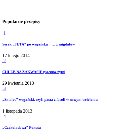
Popularne przepisy
1
Serek „FETA” po wegańsku – … z migdałów
17 lutego 2014
2
CHLEB NA ZAKWASIE pszenno-żytni
29 kwietnia 2013
3
„Smalec” wegański, czyli pasta z fasoli w nowym wcieleniu
1 listopada 2013
4
„Czekoladowa” Pokusa