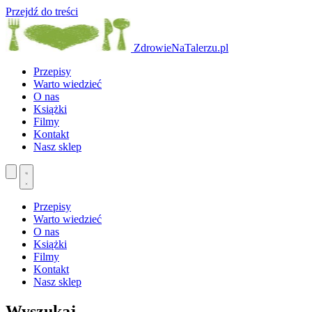
Przejdź do treści
ZdrowieNaTalerzu.pl
Przepisy
Warto wiedzieć
O nas
Książki
Filmy
Kontakt
Nasz sklep
Przepisy
Warto wiedzieć
O nas
Książki
Filmy
Kontakt
Nasz sklep
Wyszukaj