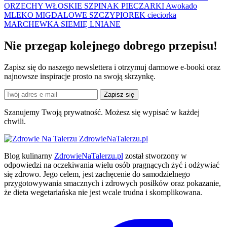
ORZECHY WŁOSKIE
SZPINAK
PIECZARKI
Awokado
MLEKO MIGDALOWE
SZCZYPIOREK
cieciorka
MARCHEWKA
SIEMIĘ LNIANE
Nie przegap kolejnego
dobrego
przepisu!
Zapisz się do naszego newslettera i otrzymuj darmowe e-booki oraz
najnowsze inspiracje prosto na swoją skrzynkę.
Zapisz się
Szanujemy Twoją prywatność. Możesz się wypisać w każdej
chwili.
ZdrowieNaTalerzu.pl
Blog kulinarny
ZdrowieNaTalerzu.pl
został stworzony w
odpowiedzi na oczekiwania wielu osób pragnących żyć i odżywiać
się zdrowo. Jego celem, jest zachęcenie do samodzielnego
przygotowywania smacznych i zdrowych posiłków oraz pokazanie,
że dieta wegetariańska nie jest wcale trudna i skomplikowana.