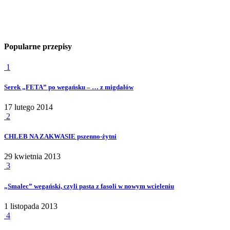
Popularne przepisy
1
Serek „FETA” po wegańsku – … z migdałów
17 lutego 2014
2
CHLEB NA ZAKWASIE pszenno-żytni
29 kwietnia 2013
3
„Smalec” wegański, czyli pasta z fasoli w nowym wcieleniu
1 listopada 2013
4