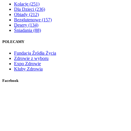
Kolacje
(251)
Dla Dzieci
(236)
Obiady
(212)
Bezglutenowe
(157)
Desery
(134)
Śniadania
(88)
POLECAMY
Fundacja Źródła Życia
Zdrowie z wyboru
Expo Zdrowie
Kluby Zdrowia
Facebook