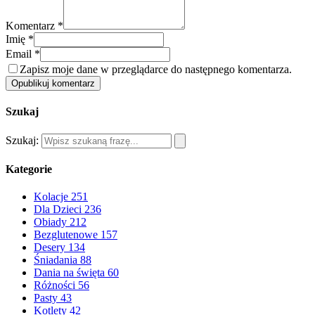
Komentarz *
Imię *
Email *
Zapisz moje dane w przeglądarce do następnego komentarza.
Opublikuj komentarz
Szukaj
Szukaj:
Kategorie
Kolacje
251
Dla Dzieci
236
Obiady
212
Bezglutenowe
157
Desery
134
Śniadania
88
Dania na święta
60
Różności
56
Pasty
43
Kotlety
42