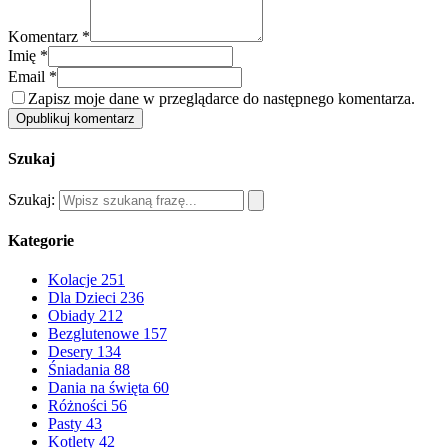
Komentarz *
Imię *
Email *
Zapisz moje dane w przeglądarce do następnego komentarza.
Opublikuj komentarz
Szukaj
Szukaj:
Kategorie
Kolacje
251
Dla Dzieci
236
Obiady
212
Bezglutenowe
157
Desery
134
Śniadania
88
Dania na święta
60
Różności
56
Pasty
43
Kotlety
42