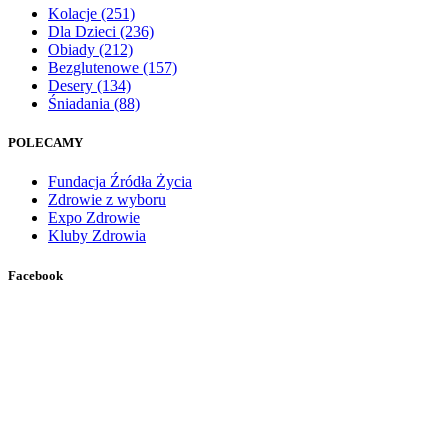
Kolacje
(251)
Dla Dzieci
(236)
Obiady
(212)
Bezglutenowe
(157)
Desery
(134)
Śniadania
(88)
POLECAMY
Fundacja Źródła Życia
Zdrowie z wyboru
Expo Zdrowie
Kluby Zdrowia
Facebook