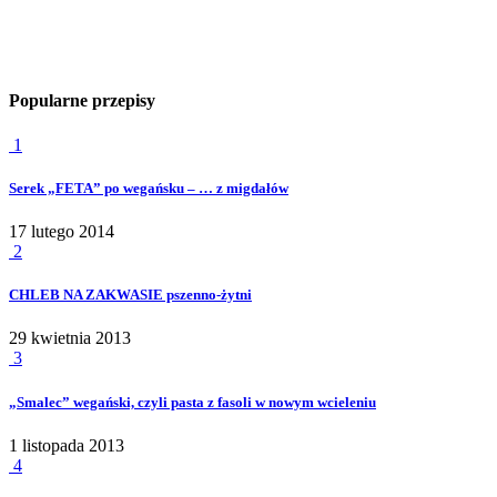
Popularne przepisy
1
Serek „FETA” po wegańsku – … z migdałów
17 lutego 2014
2
CHLEB NA ZAKWASIE pszenno-żytni
29 kwietnia 2013
3
„Smalec” wegański, czyli pasta z fasoli w nowym wcieleniu
1 listopada 2013
4