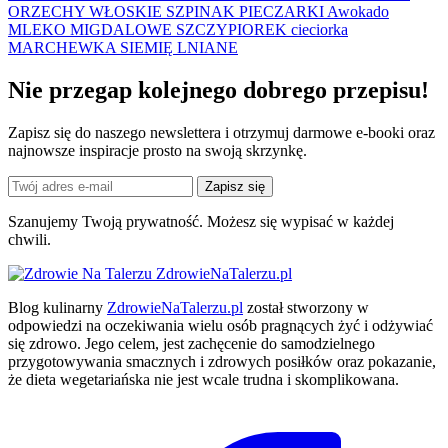
ORZECHY WŁOSKIE
SZPINAK
PIECZARKI
Awokado
MLEKO MIGDALOWE
SZCZYPIOREK
cieciorka
MARCHEWKA
SIEMIĘ LNIANE
Nie przegap kolejnego
dobrego
przepisu!
Zapisz się do naszego newslettera i otrzymuj darmowe e-booki oraz
najnowsze inspiracje prosto na swoją skrzynkę.
Zapisz się
Szanujemy Twoją prywatność. Możesz się wypisać w każdej
chwili.
ZdrowieNaTalerzu.pl
Blog kulinarny
ZdrowieNaTalerzu.pl
został stworzony w
odpowiedzi na oczekiwania wielu osób pragnących żyć i odżywiać
się zdrowo. Jego celem, jest zachęcenie do samodzielnego
przygotowywania smacznych i zdrowych posiłków oraz pokazanie,
że dieta wegetariańska nie jest wcale trudna i skomplikowana.