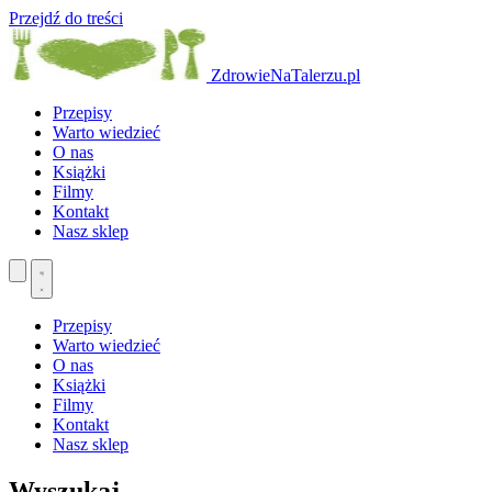
Przejdź do treści
ZdrowieNaTalerzu.pl
Przepisy
Warto wiedzieć
O nas
Książki
Filmy
Kontakt
Nasz sklep
Przepisy
Warto wiedzieć
O nas
Książki
Filmy
Kontakt
Nasz sklep
Wyszukaj