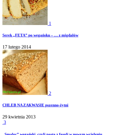
1
Serek „FETA” po wegańsku – … z migdałów
17 lutego 2014
2
CHLEB NA ZAKWASIE pszenno-żytni
29 kwietnia 2013
3
„Smalec” wegański, czyli pasta z fasoli w nowym wcieleniu