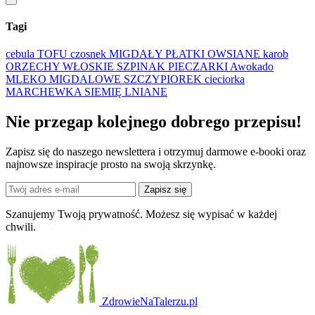
Tagi
cebula
TOFU
czosnek
MIGDAŁY
PŁATKI OWSIANE
karob
ORZECHY WŁOSKIE
SZPINAK
PIECZARKI
Awokado
MLEKO MIGDALOWE
SZCZYPIOREK
cieciorka
MARCHEWKA
SIEMIĘ LNIANE
Nie przegap kolejnego
dobrego
przepisu!
Zapisz się do naszego newslettera i otrzymuj darmowe e-booki oraz
najnowsze inspiracje prosto na swoją skrzynkę.
Zapisz się
Szanujemy Twoją prywatność. Możesz się wypisać w każdej
chwili.
ZdrowieNaTalerzu.pl