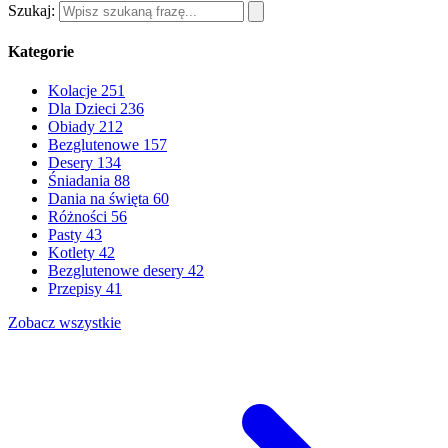
Szukaj:
Kategorie
Kolacje
251
Dla Dzieci
236
Obiady
212
Bezglutenowe
157
Desery
134
Śniadania
88
Dania na święta
60
Różności
56
Pasty
43
Kotlety
42
Bezglutenowe desery
42
Przepisy
41
Zobacz wszystkie