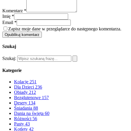
Komentarz *
Imię *
Email *
Zapisz moje dane w przeglądarce do następnego komentarza.
Opublikuj komentarz
Szukaj
Szukaj:
Kategorie
Kolacje
251
Dla Dzieci
236
Obiady
212
Bezglutenowe
157
Desery
134
Śniadania
88
Dania na święta
60
Różności
56
Pasty
43
Kotlety
42