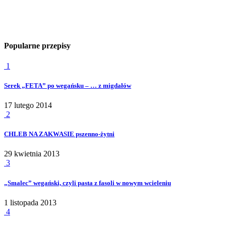
Popularne przepisy
1
Serek „FETA” po wegańsku – … z migdałów
17 lutego 2014
2
CHLEB NA ZAKWASIE pszenno-żytni
29 kwietnia 2013
3
„Smalec” wegański, czyli pasta z fasoli w nowym wcieleniu
1 listopada 2013
4