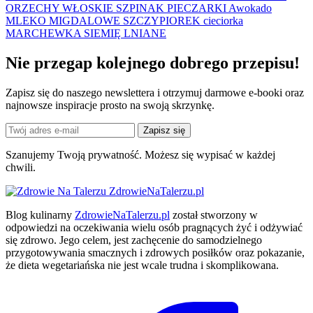
ORZECHY WŁOSKIE
SZPINAK
PIECZARKI
Awokado
MLEKO MIGDALOWE
SZCZYPIOREK
cieciorka
MARCHEWKA
SIEMIĘ LNIANE
Nie przegap kolejnego
dobrego
przepisu!
Zapisz się do naszego newslettera i otrzymuj darmowe e-booki oraz
najnowsze inspiracje prosto na swoją skrzynkę.
Zapisz się
Szanujemy Twoją prywatność. Możesz się wypisać w każdej
chwili.
ZdrowieNaTalerzu.pl
Blog kulinarny
ZdrowieNaTalerzu.pl
został stworzony w
odpowiedzi na oczekiwania wielu osób pragnących żyć i odżywiać
się zdrowo. Jego celem, jest zachęcenie do samodzielnego
przygotowywania smacznych i zdrowych posiłków oraz pokazanie,
że dieta wegetariańska nie jest wcale trudna i skomplikowana.