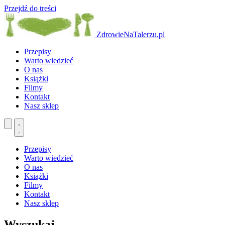
Przejdź do treści
ZdrowieNaTalerzu.pl
Przepisy
Warto wiedzieć
O nas
Książki
Filmy
Kontakt
Nasz sklep
Przepisy
Warto wiedzieć
O nas
Książki
Filmy
Kontakt
Nasz sklep
Wyszukaj