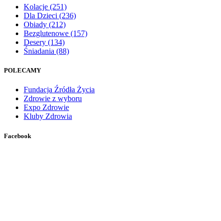
Kolacje
(251)
Dla Dzieci
(236)
Obiady
(212)
Bezglutenowe
(157)
Desery
(134)
Śniadania
(88)
POLECAMY
Fundacja Źródła Życia
Zdrowie z wyboru
Expo Zdrowie
Kluby Zdrowia
Facebook