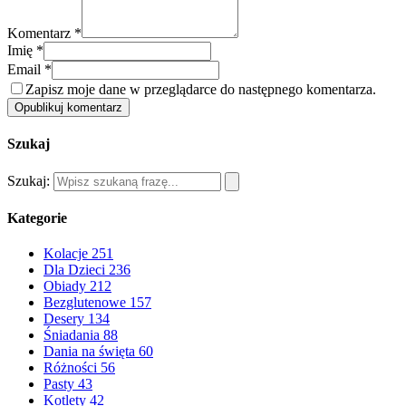
Komentarz *
Imię *
Email *
Zapisz moje dane w przeglądarce do następnego komentarza.
Opublikuj komentarz
Szukaj
Szukaj:
Kategorie
Kolacje
251
Dla Dzieci
236
Obiady
212
Bezglutenowe
157
Desery
134
Śniadania
88
Dania na święta
60
Różności
56
Pasty
43
Kotlety
42