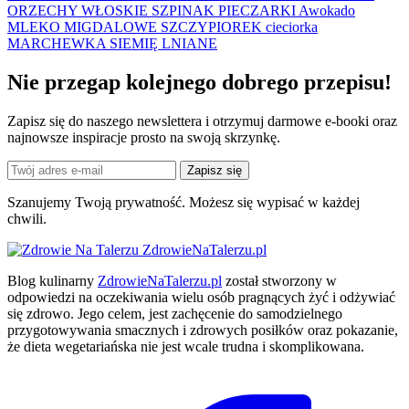
ORZECHY WŁOSKIE
SZPINAK
PIECZARKI
Awokado
MLEKO MIGDALOWE
SZCZYPIOREK
cieciorka
MARCHEWKA
SIEMIĘ LNIANE
Nie przegap kolejnego
dobrego
przepisu!
Zapisz się do naszego newslettera i otrzymuj darmowe e-booki oraz
najnowsze inspiracje prosto na swoją skrzynkę.
Zapisz się
Szanujemy Twoją prywatność. Możesz się wypisać w każdej
chwili.
ZdrowieNaTalerzu.pl
Blog kulinarny
ZdrowieNaTalerzu.pl
został stworzony w
odpowiedzi na oczekiwania wielu osób pragnących żyć i odżywiać
się zdrowo. Jego celem, jest zachęcenie do samodzielnego
przygotowywania smacznych i zdrowych posiłków oraz pokazanie,
że dieta wegetariańska nie jest wcale trudna i skomplikowana.