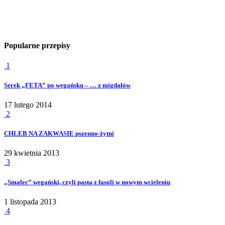
Popularne przepisy
1
Serek „FETA” po wegańsku – … z migdałów
17 lutego 2014
2
CHLEB NA ZAKWASIE pszenno-żytni
29 kwietnia 2013
3
„Smalec” wegański, czyli pasta z fasoli w nowym wcieleniu
1 listopada 2013
4