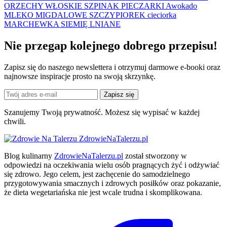
ORZECHY WŁOSKIE
SZPINAK
PIECZARKI
Awokado
MLEKO MIGDALOWE
SZCZYPIOREK
cieciorka
MARCHEWKA
SIEMIĘ LNIANE
Nie przegap kolejnego
dobrego
przepisu!
Zapisz się do naszego newslettera i otrzymuj darmowe e-booki oraz
najnowsze inspiracje prosto na swoją skrzynkę.
Zapisz się
Szanujemy Twoją prywatność. Możesz się wypisać w każdej
chwili.
ZdrowieNaTalerzu.pl
Blog kulinarny
ZdrowieNaTalerzu.pl
został stworzony w
odpowiedzi na oczekiwania wielu osób pragnących żyć i odżywiać
się zdrowo. Jego celem, jest zachęcenie do samodzielnego
przygotowywania smacznych i zdrowych posiłków oraz pokazanie,
że dieta wegetariańska nie jest wcale trudna i skomplikowana.