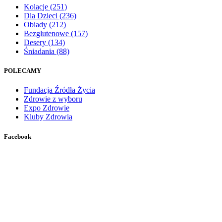
Kolacje
(251)
Dla Dzieci
(236)
Obiady
(212)
Bezglutenowe
(157)
Desery
(134)
Śniadania
(88)
POLECAMY
Fundacja Źródła Życia
Zdrowie z wyboru
Expo Zdrowie
Kluby Zdrowia
Facebook