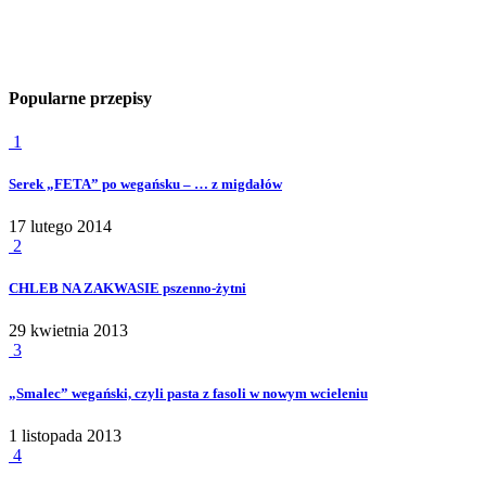
Popularne przepisy
1
Serek „FETA” po wegańsku – … z migdałów
17 lutego 2014
2
CHLEB NA ZAKWASIE pszenno-żytni
29 kwietnia 2013
3
„Smalec” wegański, czyli pasta z fasoli w nowym wcieleniu
1 listopada 2013
4