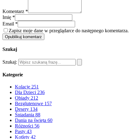
Komentarz *
Imię *
Email *
Zapisz moje dane w przeglądarce do następnego komentarza.
Opublikuj komentarz
Szukaj
Szukaj:
Kategorie
Kolacje
251
Dla Dzieci
236
Obiady
212
Bezglutenowe
157
Desery
134
Śniadania
88
Dania na święta
60
Różności
56
Pasty
43
Kotlety
42