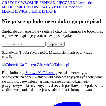
ORZECHY WŁOSKIE
SZPINAK
PIECZARKI
Awokado
MLEKO MIGDALOWE
SZCZYPIOREK
cieciorka
MARCHEWKA
SIEMIĘ LNIANE
Nie przegap kolejnego
dobrego
przepisu!
Zapisz się do naszego newslettera i otrzymuj darmowe e-booki oraz
najnowsze inspiracje prosto na swoją skrzynkę.
Zapisz się
Szanujemy Twoją prywatność. Możesz się wypisać w każdej
chwili.
ZdrowieNaTalerzu.pl
Blog kulinarny
ZdrowieNaTalerzu.pl
został stworzony w
odpowiedzi na oczekiwania wielu osób pragnących żyć i odżywiać
się zdrowo. Jego celem, jest zachęcenie do samodzielnego
przygotowywania smacznych i zdrowych posiłków oraz pokazanie,
że dieta wegetariańska nie jest wcale trudna i skomplikowana.