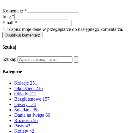
Komentarz *
Imię *
Email *
Zapisz moje dane w przeglądarce do następnego komentarza.
Opublikuj komentarz
Szukaj
Szukaj:
Kategorie
Kolacje
251
Dla Dzieci
236
Obiady
212
Bezglutenowe
157
Desery
134
Śniadania
88
Dania na święta
60
Różności
56
Pasty
43
Kotlety
42