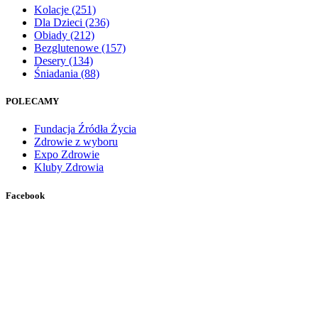
Kolacje
(251)
Dla Dzieci
(236)
Obiady
(212)
Bezglutenowe
(157)
Desery
(134)
Śniadania
(88)
POLECAMY
Fundacja Źródła Życia
Zdrowie z wyboru
Expo Zdrowie
Kluby Zdrowia
Facebook