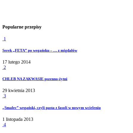
Popularne przepisy
1
Serek „FETA” po wegańsku – … z migdałów
17 lutego 2014
2
CHLEB NA ZAKWASIE pszenno-żytni
29 kwietnia 2013
3
„Smalec” wegański, czyli pasta z fasoli w nowym wcieleniu
1 listopada 2013
4