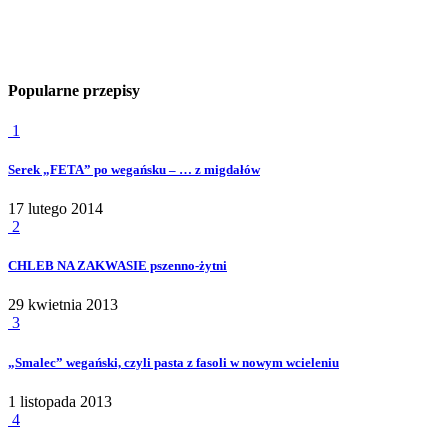
Popularne przepisy
1
Serek „FETA” po wegańsku – … z migdałów
17 lutego 2014
2
CHLEB NA ZAKWASIE pszenno-żytni
29 kwietnia 2013
3
„Smalec” wegański, czyli pasta z fasoli w nowym wcieleniu
1 listopada 2013
4