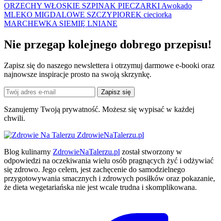
ORZECHY WŁOSKIE
SZPINAK
PIECZARKI
Awokado
MLEKO MIGDALOWE
SZCZYPIOREK
cieciorka
MARCHEWKA
SIEMIĘ LNIANE
Nie przegap kolejnego
dobrego
przepisu!
Zapisz się do naszego newslettera i otrzymuj darmowe e-booki oraz
najnowsze inspiracje prosto na swoją skrzynkę.
Zapisz się
Szanujemy Twoją prywatność. Możesz się wypisać w każdej
chwili.
ZdrowieNaTalerzu.pl
Blog kulinarny
ZdrowieNaTalerzu.pl
został stworzony w
odpowiedzi na oczekiwania wielu osób pragnących żyć i odżywiać
się zdrowo. Jego celem, jest zachęcenie do samodzielnego
przygotowywania smacznych i zdrowych posiłków oraz pokazanie,
że dieta wegetariańska nie jest wcale trudna i skomplikowana.