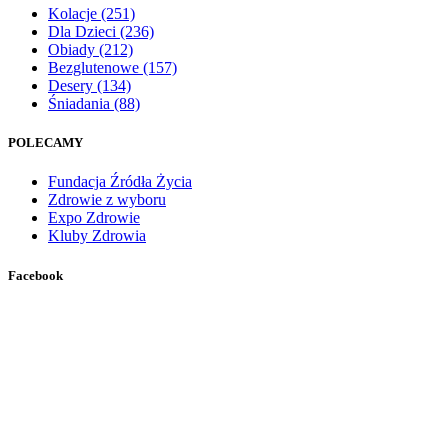
Kolacje
(251)
Dla Dzieci
(236)
Obiady
(212)
Bezglutenowe
(157)
Desery
(134)
Śniadania
(88)
POLECAMY
Fundacja Źródła Życia
Zdrowie z wyboru
Expo Zdrowie
Kluby Zdrowia
Facebook