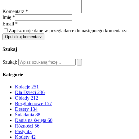
Komentarz *
Imię *
Email *
Zapisz moje dane w przeglądarce do następnego komentarza.
Opublikuj komentarz
Szukaj
Szukaj:
Kategorie
Kolacje
251
Dla Dzieci
236
Obiady
212
Bezglutenowe
157
Desery
134
Śniadania
88
Dania na święta
60
Różności
56
Pasty
43
Kotlety
42