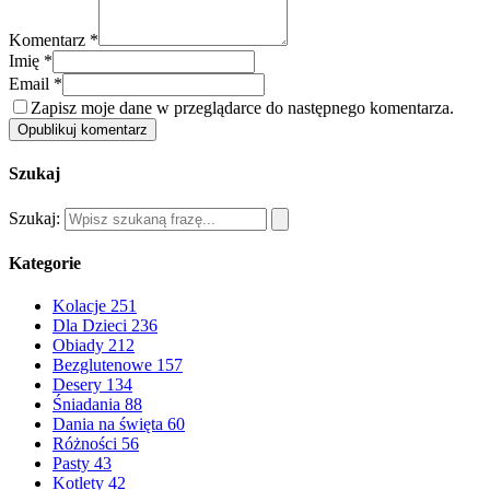
Komentarz *
Imię *
Email *
Zapisz moje dane w przeglądarce do następnego komentarza.
Opublikuj komentarz
Szukaj
Szukaj:
Kategorie
Kolacje
251
Dla Dzieci
236
Obiady
212
Bezglutenowe
157
Desery
134
Śniadania
88
Dania na święta
60
Różności
56
Pasty
43
Kotlety
42