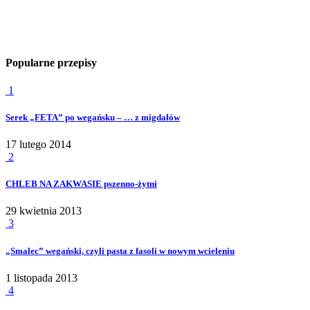
Popularne przepisy
1
Serek „FETA” po wegańsku – … z migdałów
17 lutego 2014
2
CHLEB NA ZAKWASIE pszenno-żytni
29 kwietnia 2013
3
„Smalec” wegański, czyli pasta z fasoli w nowym wcieleniu
1 listopada 2013
4