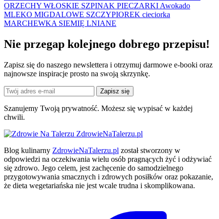
ORZECHY WŁOSKIE
SZPINAK
PIECZARKI
Awokado
MLEKO MIGDALOWE
SZCZYPIOREK
cieciorka
MARCHEWKA
SIEMIĘ LNIANE
Nie przegap kolejnego
dobrego
przepisu!
Zapisz się do naszego newslettera i otrzymuj darmowe e-booki oraz
najnowsze inspiracje prosto na swoją skrzynkę.
Zapisz się
Szanujemy Twoją prywatność. Możesz się wypisać w każdej
chwili.
ZdrowieNaTalerzu.pl
Blog kulinarny
ZdrowieNaTalerzu.pl
został stworzony w
odpowiedzi na oczekiwania wielu osób pragnących żyć i odżywiać
się zdrowo. Jego celem, jest zachęcenie do samodzielnego
przygotowywania smacznych i zdrowych posiłków oraz pokazanie,
że dieta wegetariańska nie jest wcale trudna i skomplikowana.