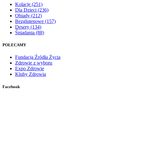
Kolacje
(251)
Dla Dzieci
(236)
Obiady
(212)
Bezglutenowe
(157)
Desery
(134)
Śniadania
(88)
POLECAMY
Fundacja Źródła Życia
Zdrowie z wyboru
Expo Zdrowie
Kluby Zdrowia
Facebook