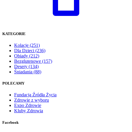
KATEGORIE
Kolacje
(251)
Dla Dzieci
(236)
Obiady
(212)
Bezglutenowe
(157)
Desery
(134)
Śniadania
(88)
POLECAMY
Fundacja Źródła Życia
Zdrowie z wyboru
Expo Zdrowie
Kluby Zdrowia
Facebook