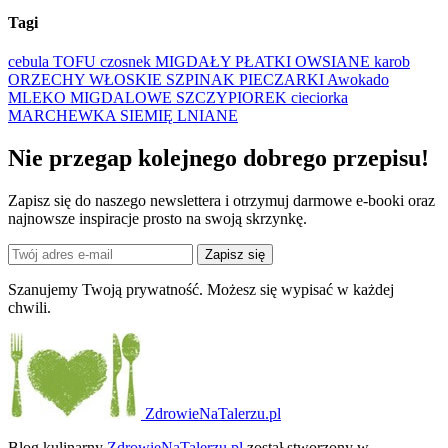
Tagi
cebula
TOFU
czosnek
MIGDAŁY
PŁATKI OWSIANE
karob
ORZECHY WŁOSKIE
SZPINAK
PIECZARKI
Awokado
MLEKO MIGDALOWE
SZCZYPIOREK
cieciorka
MARCHEWKA
SIEMIĘ LNIANE
Nie przegap kolejnego
dobrego
przepisu!
Zapisz się do naszego newslettera i otrzymuj darmowe e-booki oraz
najnowsze inspiracje prosto na swoją skrzynkę.
Zapisz się
Szanujemy Twoją prywatność. Możesz się wypisać w każdej
chwili.
ZdrowieNaTalerzu.pl
Blog kulinarny
ZdrowieNaTalerzu.pl
został stworzony w