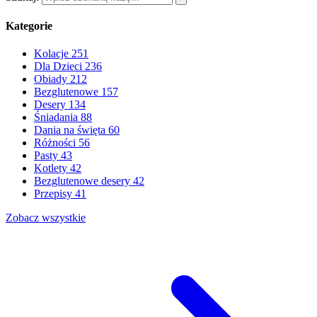
Kategorie
Kolacje
251
Dla Dzieci
236
Obiady
212
Bezglutenowe
157
Desery
134
Śniadania
88
Dania na święta
60
Różności
56
Pasty
43
Kotlety
42
Bezglutenowe desery
42
Przepisy
41
Zobacz wszystkie