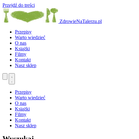
Przejdź do treści
ZdrowieNaTalerzu.pl
Przepisy
Warto wiedzieć
O nas
Książki
Filmy
Kontakt
Nasz sklep
Przepisy
Warto wiedzieć
O nas
Książki
Filmy
Kontakt
Nasz sklep
Wyszukaj