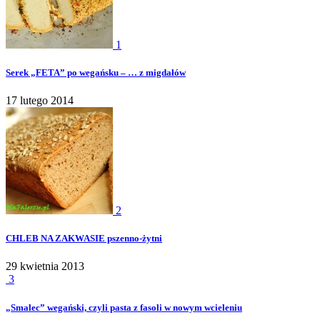
1
Serek „FETA” po wegańsku – … z migdałów
17 lutego 2014
2
CHLEB NA ZAKWASIE pszenno-żytni
29 kwietnia 2013
3
„Smalec” wegański, czyli pasta z fasoli w nowym wcieleniu