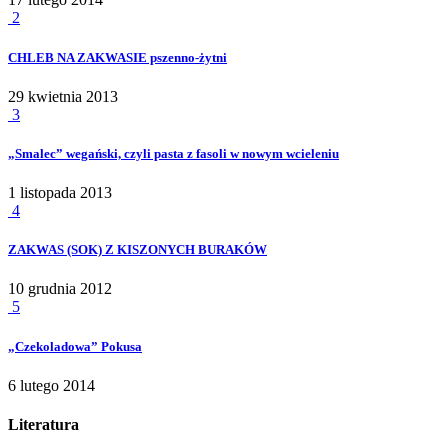
2
CHLEB NA ZAKWASIE pszenno-żytni
29 kwietnia 2013
3
„Smalec” wegański, czyli pasta z fasoli w nowym wcieleniu
1 listopada 2013
4
ZAKWAS (SOK) Z KISZONYCH BURAKÓW
10 grudnia 2012
5
„Czekoladowa” Pokusa
6 lutego 2014
Literatura