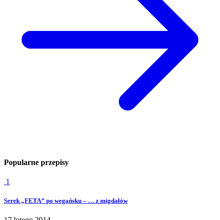
Popularne przepisy
1
Serek „FETA” po wegańsku – … z migdałów
17 lutego 2014