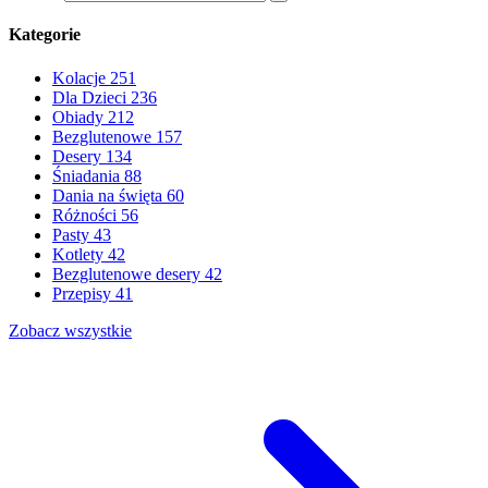
Kategorie
Kolacje
251
Dla Dzieci
236
Obiady
212
Bezglutenowe
157
Desery
134
Śniadania
88
Dania na święta
60
Różności
56
Pasty
43
Kotlety
42
Bezglutenowe desery
42
Przepisy
41
Zobacz wszystkie