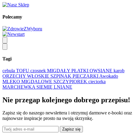
Polecamy
Tagi
cebula
TOFU
czosnek
MIGDAŁY
PŁATKI OWSIANE
karob
ORZECHY WŁOSKIE
SZPINAK
PIECZARKI
Awokado
MLEKO MIGDALOWE
SZCZYPIOREK
cieciorka
MARCHEWKA
SIEMIĘ LNIANE
Nie przegap kolejnego
dobrego
przepisu!
Zapisz się do naszego newslettera i otrzymuj darmowe e-booki oraz
najnowsze inspiracje prosto na swoją skrzynkę.
Zapisz się