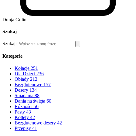
Dunja Gulin
Szukaj
Szukaj:
Kategorie
Kolacje
251
Dla Dzieci
236
Obiady
212
Bezglutenowe
157
Desery
134
Śniadania
88
Dania na święta
60
Różności
56
Pasty
43
Kotlety
42
Bezglutenowe desery
42
Przepisy
41