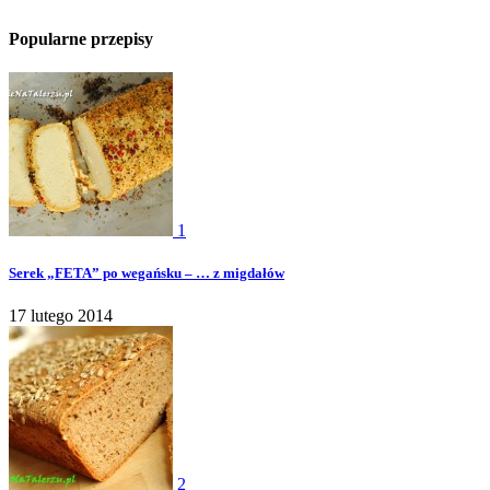
Popularne przepisy
1
Serek „FETA” po wegańsku – … z migdałów
17 lutego 2014
2