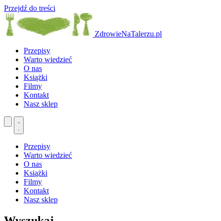
Przejdź do treści
ZdrowieNaTalerzu.pl
Przepisy
Warto wiedzieć
O nas
Książki
Filmy
Kontakt
Nasz sklep
Przepisy
Warto wiedzieć
O nas
Książki
Filmy
Kontakt
Nasz sklep
Wyszukaj