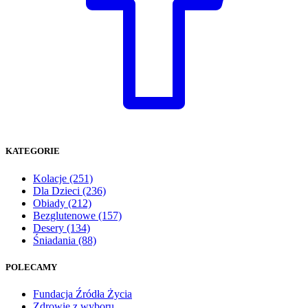
KATEGORIE
Kolacje
(251)
Dla Dzieci
(236)
Obiady
(212)
Bezglutenowe
(157)
Desery
(134)
Śniadania
(88)
POLECAMY
Fundacja Źródła Życia
Zdrowie z wyboru