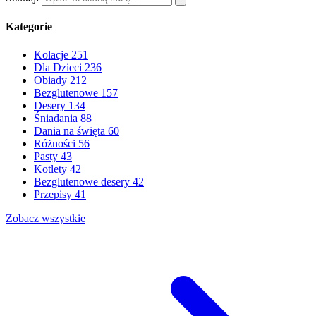
Kategorie
Kolacje
251
Dla Dzieci
236
Obiady
212
Bezglutenowe
157
Desery
134
Śniadania
88
Dania na święta
60
Różności
56
Pasty
43
Kotlety
42
Bezglutenowe desery
42
Przepisy
41
Zobacz wszystkie