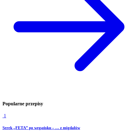
Popularne przepisy
1
Serek „FETA” po wegańsku – … z migdałów