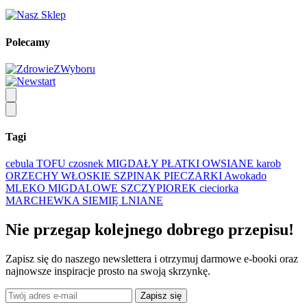
Polecamy
Tagi
cebula
TOFU
czosnek
MIGDAŁY
PŁATKI OWSIANE
karob
ORZECHY WŁOSKIE
SZPINAK
PIECZARKI
Awokado
MLEKO MIGDALOWE
SZCZYPIOREK
cieciorka
MARCHEWKA
SIEMIĘ LNIANE
Nie przegap kolejnego
dobrego
przepisu!
Zapisz się do naszego newslettera i otrzymuj darmowe e-booki oraz
najnowsze inspiracje prosto na swoją skrzynkę.
Zapisz się