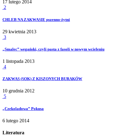
17 lutego 2014
2
CHLEB NA ZAKWASIE pszenno-żytni
29 kwietnia 2013
3
„Smalec” wegański, czyli pasta z fasoli w nowym wcieleniu
1 listopada 2013
4
ZAKWAS (SOK) Z KISZONYCH BURAKÓW
10 grudnia 2012
5
„Czekoladowa” Pokusa
6 lutego 2014
Literatura