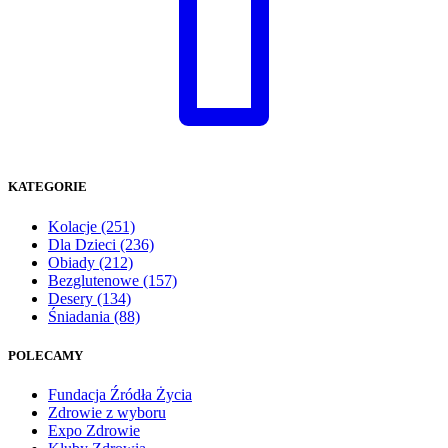
KATEGORIE
Kolacje
(251)
Dla Dzieci
(236)
Obiady
(212)
Bezglutenowe
(157)
Desery
(134)
Śniadania
(88)
POLECAMY
Fundacja Źródła Życia
Zdrowie z wyboru
Expo Zdrowie