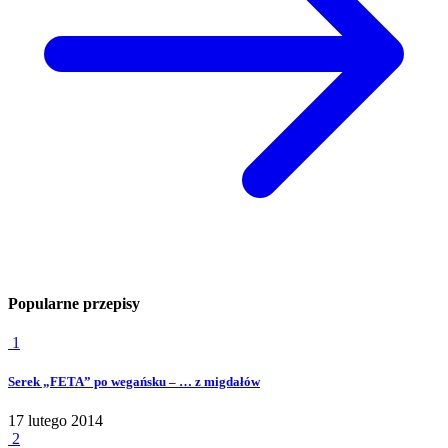
Popularne przepisy
1
Serek „FETA” po wegańsku – … z migdałów
17 lutego 2014
2