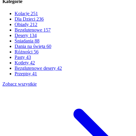
Kategorie
Kolacje
251
Dla Dzieci
236
Obiady
212
Bezglutenowe
157
Desery
134
Śniadania
88
Dania na święta
60
Różności
56
Pasty
43
Kotlety
42
Bezglutenowe desery
42
Przepisy
41
Zobacz wszystkie