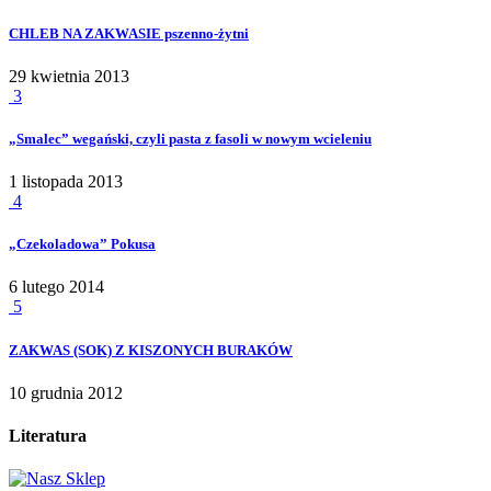
CHLEB NA ZAKWASIE pszenno-żytni
29 kwietnia 2013
3
„Smalec” wegański, czyli pasta z fasoli w nowym wcieleniu
1 listopada 2013
4
„Czekoladowa” Pokusa
6 lutego 2014
5
ZAKWAS (SOK) Z KISZONYCH BURAKÓW
10 grudnia 2012
Literatura