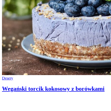
Desery
Wegański torcik kokosowy z borówkami