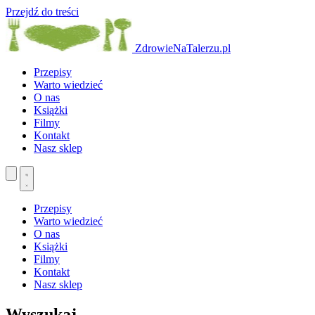
Przejdź do treści
ZdrowieNaTalerzu.pl
Przepisy
Warto wiedzieć
O nas
Książki
Filmy
Kontakt
Nasz sklep
Przepisy
Warto wiedzieć
O nas
Książki
Filmy
Kontakt
Nasz sklep
Wyszukaj