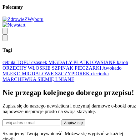
Polecamy
Tagi
cebula
TOFU
czosnek
MIGDAŁY
PŁATKI OWSIANE
karob
ORZECHY WŁOSKIE
SZPINAK
PIECZARKI
Awokado
MLEKO MIGDALOWE
SZCZYPIOREK
cieciorka
MARCHEWKA
SIEMIĘ LNIANE
Nie przegap kolejnego
dobrego
przepisu!
Zapisz się do naszego newslettera i otrzymuj darmowe e-booki oraz
najnowsze inspiracje prosto na swoją skrzynkę.
Zapisz się
Szanujemy Twoją prywatność. Możesz się wypisać w każdej
chwili.