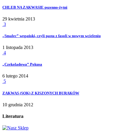
CHLEB NA ZAKWASIE pszenno-żytni
29 kwietnia 2013
3
„Smalec” wegański, czyli pasta z fasoli w nowym wcieleniu
1 listopada 2013
4
„Czekoladowa” Pokusa
6 lutego 2014
5
ZAKWAS (SOK) Z KISZONYCH BURAKÓW
10 grudnia 2012
Literatura