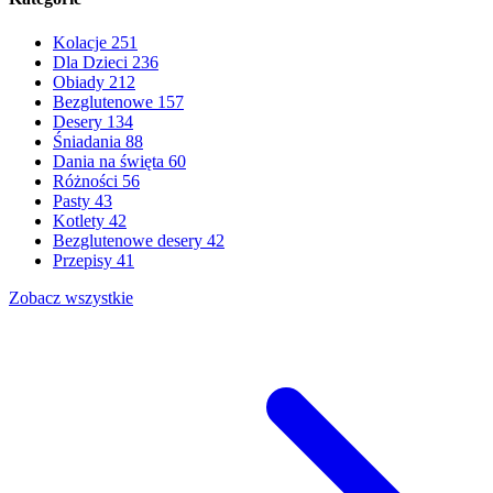
Kolacje
251
Dla Dzieci
236
Obiady
212
Bezglutenowe
157
Desery
134
Śniadania
88
Dania na święta
60
Różności
56
Pasty
43
Kotlety
42
Bezglutenowe desery
42
Przepisy
41
Zobacz wszystkie