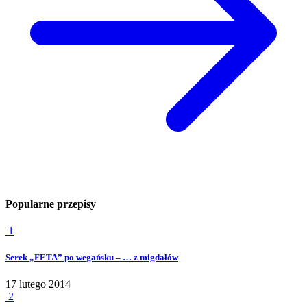
Popularne przepisy
1
Serek „FETA” po wegańsku – … z migdałów
17 lutego 2014
2