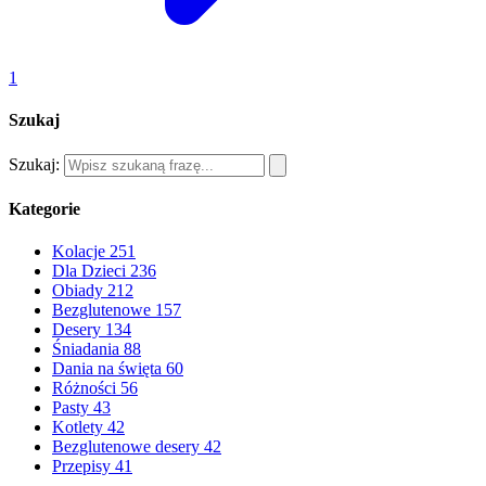
1
Szukaj
Szukaj:
Kategorie
Kolacje
251
Dla Dzieci
236
Obiady
212
Bezglutenowe
157
Desery
134
Śniadania
88
Dania na święta
60
Różności
56
Pasty
43
Kotlety
42
Bezglutenowe desery
42
Przepisy
41