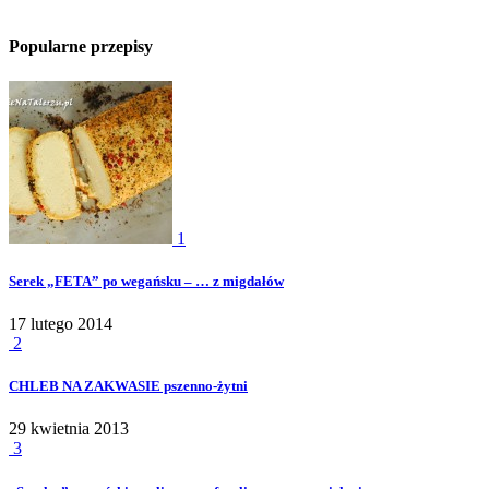
Popularne przepisy
1
Serek „FETA” po wegańsku – … z migdałów
17 lutego 2014
2
CHLEB NA ZAKWASIE pszenno-żytni
29 kwietnia 2013
3