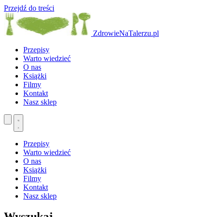
Przejdź do treści
ZdrowieNaTalerzu.pl
Przepisy
Warto wiedzieć
O nas
Książki
Filmy
Kontakt
Nasz sklep
Przepisy
Warto wiedzieć
O nas
Książki
Filmy
Kontakt
Nasz sklep
Wyszukaj