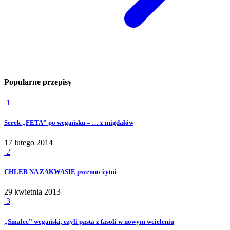
Popularne przepisy
1
Serek „FETA” po wegańsku – … z migdałów
17 lutego 2014
2
CHLEB NA ZAKWASIE pszenno-żytni
29 kwietnia 2013
3
„Smalec” wegański, czyli pasta z fasoli w nowym wcieleniu