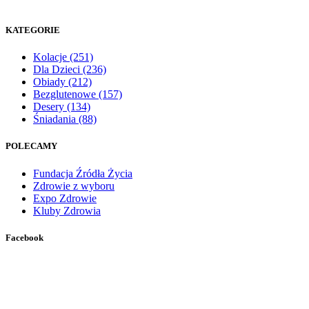
KATEGORIE
Kolacje
(251)
Dla Dzieci
(236)
Obiady
(212)
Bezglutenowe
(157)
Desery
(134)
Śniadania
(88)
POLECAMY
Fundacja Źródła Życia
Zdrowie z wyboru
Expo Zdrowie
Kluby Zdrowia
Facebook