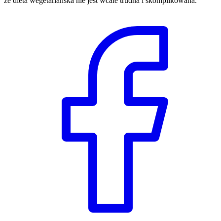
że dieta wegetariańska nie jest wcale trudna i skomplikowana.