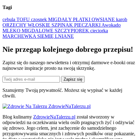
Tagi
cebula
TOFU
czosnek
MIGDAŁY
PŁATKI OWSIANE
karob
ORZECHY WŁOSKIE
SZPINAK
PIECZARKI
Awokado
MLEKO MIGDALOWE
SZCZYPIOREK
cieciorka
MARCHEWKA
SIEMIĘ LNIANE
Nie przegap kolejnego
dobrego
przepisu!
Zapisz się do naszego newslettera i otrzymuj darmowe e-booki oraz
najnowsze inspiracje prosto na swoją skrzynkę.
Zapisz się
Szanujemy Twoją prywatność. Możesz się wypisać w każdej
chwili.
ZdrowieNaTalerzu.pl
Blog kulinarny
ZdrowieNaTalerzu.pl
został stworzony w
odpowiedzi na oczekiwania wielu osób pragnących żyć i odżywiać
się zdrowo. Jego celem, jest zachęcenie do samodzielnego
przygotowywania smacznych i zdrowych posiłków oraz pokazanie,