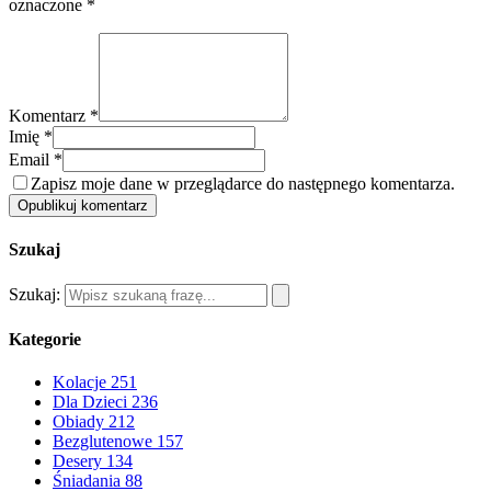
oznaczone
*
Komentarz *
Imię *
Email *
Zapisz moje dane w przeglądarce do następnego komentarza.
Opublikuj komentarz
Szukaj
Szukaj:
Kategorie
Kolacje
251
Dla Dzieci
236
Obiady
212
Bezglutenowe
157
Desery
134
Śniadania
88