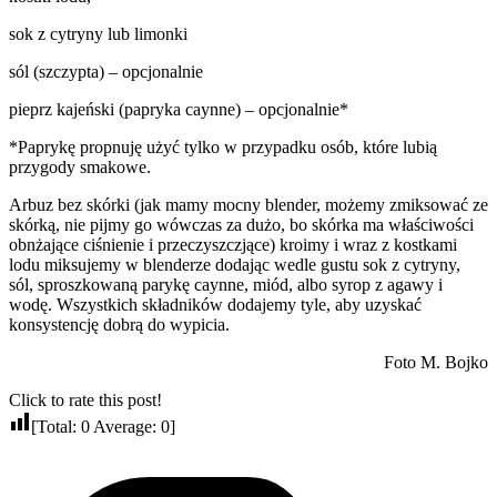
sok z cytryny lub limonki
sól (szczypta) – opcjonalnie
pieprz kajeński (papryka caynne) – opcjonalnie*
*Paprykę propnuję użyć tylko w przypadku osób, które lubią
przygody smakowe.
Arbuz bez skórki (jak mamy mocny blender, możemy zmiksować ze
skórką, nie pijmy go wówczas za dużo, bo skórka ma właściwości
obnżające ciśnienie i przeczyszczjące) kroimy i wraz z kostkami
lodu miksujemy w blenderze dodając wedle gustu sok z cytryny,
sól, sproszkowaną parykę caynne, miód, albo syrop z agawy i
wodę. Wszystkich składników dodajemy tyle, aby uzyskać
konsystencję dobrą do wypicia.
Foto M. Bojko
Click to rate this post!
[Total:
0
Average:
0
]